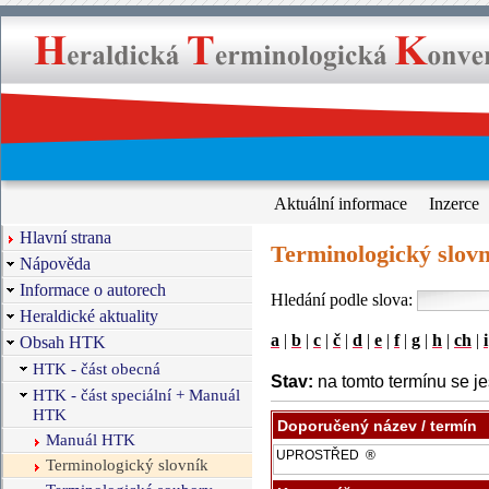
Aktuální informace
Inzerce
Hlavní strana
Terminologický slovn
Nápověda
Informace o autorech
Hledání podle slova:
Heraldické aktuality
a
|
b
|
c
|
č
|
d
|
e
|
f
|
g
|
h
|
ch
|
i
Obsah HTK
HTK - část obecná
Stav:
na tomto termínu se je
HTK - část speciální + Manuál
HTK
Doporučený název / termín
Manuál HTK
Terminologický slovník