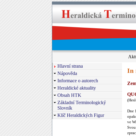
Akt
Hlavní strana
In
Nápověda
Informace o autorech
Zem
Heraldické aktuality
QU
Obsah HTK
(Hes
Základní Terminologický
Slovník
Dne 1
Klíč Heraldických Figur
opako
ve Wi
Svou 
zprac