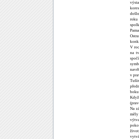
výsta
kore
došl
roku
spolk
Pamat
Ostr
konkr
V roc
na t
spoč
symb
navrh
v pra
Tuším
předn
boku
Když
(prav
Na zá
měly 
výtv
pokou
živo
vytvá