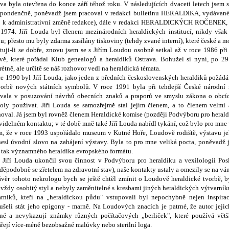
va byla otevřena do konce září téhož roku. V následujících dvaceti letech jsem
spondenčně, poněvadž jsem pracoval v redakci bulletinu HERALDIKA, vydávané
o k administrativní změně redakce), dále v redakci HERALDICKÝCH ROČENEK, k
 1974. Jiří Louda byl členem mezinárodních heraldických institucí, nikdy vš
u; přesto mu byly zdarma zasílány tiskoviny (tehdy zvané interní), které české a 
uji-li se dobře, znovu jsem se s Jiřím Loudou osobně setkal až v roce 1986 při p
avě, které pořádal Klub genealogů a heraldiků Ostrava. Bohužel si nyní, po 29
étně, ale určitě se náš rozhovor vedl na heraldická témata.
e 1990 byl Jiří Louda, jako jeden z předních československých heraldiků požád
vorbě nových státních symbolů. V roce 1991 byla při tehdejší České národní r
ívala v posuzování návrhů obecních znaků a praporů ve smyslu zákona o obcíc
oly používat. Jiří Louda se samozřejmě stal jejím členem, a to členem velmi
oval. Já jsem byl rovněž členem Heraldické komise (později Podvýboru pro heraldi
videlném kontaktu; v té době mně také Jiří Louda nabídl tykání, což bylo pro m
, že v roce 1993 uspořádalo museum v Kutné Hoře, Loudově rodiště, výstavu jeh
esl úvodní slovo na zahájení výstavy. Byla to pro mne veliká pocta, poněvadž 
 tak významného heraldika evropského formátu.
 Jiří Louda ukončil svou činnost v Podvýboru pro heraldiku a vexilologii Po
děpodobně se zřetelem na zdravotní stav), naše kontakty ustaly a omezily se na váno
věr tohoto nekrologu bych se ještě chtěl zmínit o Loudově heraldické tvorbě, 
vždy osobitý styl a nebyly zaměnitelné s kresbami jiných heraldických výtvarník
arníků, kteří na „heraldickou půdu" vstupovali byl nepochybně nejen inspirac
šeli stát jeho epigony - marně. Na Loudových znacích je patrné, že autor jejic
tné a nevykazují známky různých počítačových „berliček", které používá větš
řejí více-méně bezobsažné malůvky nebo sterilní loga.