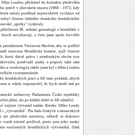
 s Jiřím Loudou přicházel do kontaktu především
ho právě v jílovském muzeu (1968 - 1972, kdy
teré začaly poněkud nepravidelně vycházet od
ak nebyl členem žádného domácího heraldického
moravské „spolky" vydávaly.
říležitosti III. setkání genealogů a heraldiků v
 letech nevybavuji, o čem jsme spolu hovořili
án presidentem Václavem Havlem, aby se podílel
adě ustavena Heraldická komise, jejíž činnost
h, který dával právo i neměstským obcím tyto
 aktivním, poněvadž znaky a prapory také sám
ku a vexilologii), takže jsem byl s Jiřím Loudou
ne velkým vyznamenáním.
o heraldických prací a Jiří mne požádal, abych
jsem si nikdy nepomyslel, že bych mohl stát po
slanecké sněmovny Parlamentu České republiky
ční přání, ale po krátké době se Jiří odmlčel.
byť nejsem výtvarně nadán. Kresby Jiřího Loudy
ů i „výtvarníků". Pro řadu českých a moravských
í ale především autoritou, někteří se dokonce
h vznik niterně prožíval, proto jsou jeho znaky
ina současných heraldických výtvarníků, čímž