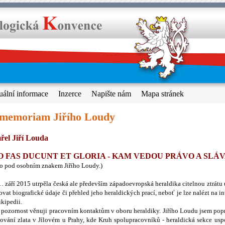
uální informace
Inzerce
Napište nám
Mapa stránek
 memoriam Jiřího Loudy
řel Jiří Louda
O FAS DUCUNT ET GLORIA - KAM VEDOU PRÁVO A SLÁ
lo pod osobním znakem Jiřího Loudy.)
. září 2015 utrpěla česká ale především západoevropská heraldika citelnou ztrát
vat biografické údaje či přehled jeho heraldických prací, neboť je lze nalézt na i
kipedii.
pozornost věnuji pracovním kontaktům v oboru heraldiky. Jiřího Loudu jsem pop
ování zlata v Jílovém u Prahy, kde Kruh spolupracovníků - heraldická sekce us