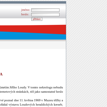
jméno:
heslo:
VA
u úmrtím Jiřího Loudy. V tomto nekrologu nebudu
nternetových stránkách, též jako samostatné heslo
rvé poznal dne 11. května 1969 v Muzeu těžby a
pořádal výstavu Loudových heraldických kreseb;