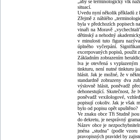
„aby se terminologický vlk naž
situací.
Uvedu nyní několik příkladů z 
Zřejmě z náhlého „terminologic
byla v předchozích popisech n
vinaři na Moravě „vychechtal
dětinský a nehodný akademicky 
v minulosti tuto figuru nazýv
úplného vyčerpání. Signifik
excerpovaných popisů, použit z
Základním zobrazením heraldic
lva je otevřená s vyplazeným 
tinkturu, není nutné tinkturu j
hlásit. Jak je možné, že v někt
standardně zobrazeny dva zuby
výslovně hlásit, poněvadž pře
dehonestující. Skutečnost, že 
poněvadž vexilologové, vzhled
popisují cokoliv. Jak je však 
bylo od popisu opět upuštěno?
Ve znaku obce Tři Studně jsou
do dekretu, je nesprávný grama
Název obce je nezpochybnitel
jména „studna" (podle vzoru 
pravopisných pravidel by zajis