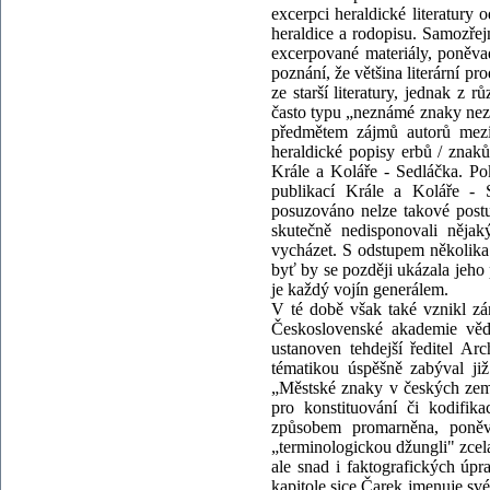
excerpci heraldické literatury
heraldice a rodopisu. Samozřej
excerpované materiály, poněva
poznání, že většina literární p
ze starší literatury, jednak z 
často typu „neznámé znaky nez
předmětem zájmů autorů meziv
heraldické popisy erbů / znak
Krále a Koláře - Sedláčka. Po
publikací Krále a Koláře - S
posuzováno nelze takové postu
skutečně nedisponovali něja
vycházet. S odstupem několika 
byť by se později ukázala jeho 
je každý vojín generálem.
V té době však také vznikl zá
Československé akademie věd,
ustanoven tehdejší ředitel Ar
tématikou úspěšně zabýval již
„Městské znaky v českých zemí
pro konstituování či kodifika
způsobem promarněna, poněvad
„terminologickou džungli" zcela
ale snad i faktografických úpr
kapitole sice Čarek jmenuje sv