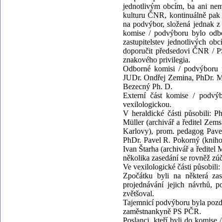
jednotlivým obcím, ba ani nem
kulturu ČNR, kontinuálně pak 
na podvýbor, složená jednak z 
komise / podvýboru bylo odbo
zastupitelstev jednotlivých ob
doporučit předsedovi ČNR / PS
znakového privilegia.
Odborné komisi / podvýboru p
JUDr. Ondřej Zemina, PhDr. Ma
Bezecný Ph. D.
Externí část komise / podvýb
vexilologickou.
V heraldické části působili: 
Müller (archivář a ředitel Zem
Karlovy), prom. pedagog Pavel
PhDr. Pavel R. Pokorný (kniho
Ivan Štarha (archivář a ředitel
několika zasedání se rovněž zúč
Ve vexilologické části působili
Zpočátku byli na některá zas
projednávání jejich návrhů, 
zvětšoval.
Tajemnicí podvýboru byla pozd
zaměstnankyně PS PČR.
Poslanci, kteří byli do komise