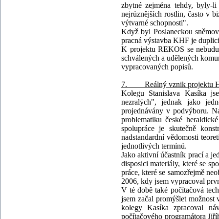
zbytné zejména tehdy, byly-li
nejrůznějších rostlin, často v 
výtvarné schopnosti".
Když byl Poslaneckou sněmovn
pracná výstavba KHF je duplici
K projektu REKOS se nebudu v
schválených a udělených komun
vypracovaných popisů.
7. Reálný vznik projektu Hera
Kolegu Stanislava Kasíka js
nezralých", jednak jako jed
projednávány v podvýboru. Na
problematiku české heraldické
spolupráce je skutečně konst
nadstandardní vědomosti teore
jednotlivých termínů.
Jako aktivní účastník prací a
disposici materiály, které se
práce, které se samozřejmě neob
2006, kdy jsem vypracoval prvn
V té době také počítačová tech
jsem začal promýšlet možnost 
kolegy Kasíka zpracoval ná
počítačového programátora Jiř