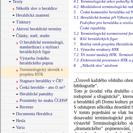
Texty
4.1. Terminologická sekce pobočky H
4.2. Meziklubová terminologická rad
Několik slov o heraldice
5. Česká komunální heraldika od 90. 
Heraldická znamení
5.1. Heraldická komise při Výboru p
Tinktury
Podvýbor pro heraldiku a vexilolo
České republiky
Aktivní heraldické termíny
5.2. Terminologická normotvorná fun
Články, statě, studie
6. Klíč heraldických figur
O heraldické terminologii,
7. Reálný vznik projektu Heraldické 
standardizaci a stylizaci
7.1. Výstavba struktury HTK
heraldických figur
7.2. Tři nosné moduly HTK: Terminol
Výstavba českého
7.3. Elektronická presentace HTK a p
heraldického popisu
8. „Několik slov" závěrem
Terminologický slovník v
projektu HTK
„Úroveň každého vědního oboru 
Stagnace heraldiky v ČR?
bibliografie".
Česká heroldie - ano či ne?
Toto je úvodní věta druhého o
Heraldické památky
rodopisné a sfragistické", kte
Poznámky ke znaku ČGHSP
a heraldiků při Domu kultury pr
S odstupem několika desetiletí
Recenze
V tomto pojednání se však bu
Documenta Heraldica
dosavadní terminologické prá
Hesla
výstavbě Terminologického slo
Varia
„dramatického" pojmenování, j