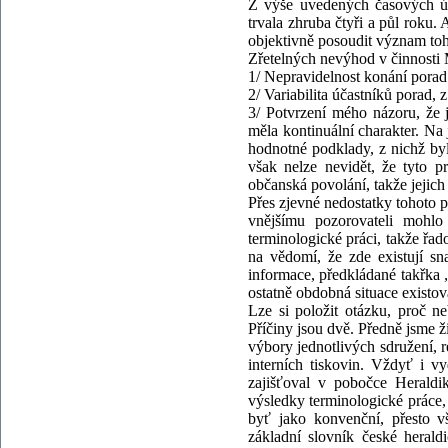
Z výše uvedených časových úd
trvala zhruba čtyři a půl rok
objektivně posoudit význam to
Zřetelných nevýhod v činnosti
1/ Nepravidelnost konání pora
2/ Variabilita účastníků porad, 
3/ Potvrzení mého názoru, že j
měla kontinuální charakter. Na 
hodnotné podklady, z nichž byl
však nelze nevidět, že tyto 
občanská povolání, takže jejic
Přes zjevné nedostatky tohoto 
vnějšímu pozorovateli mohlo
terminologické práci, takže řa
na vědomí, že zde existují sn
informace, předkládané takřka 
ostatně obdobná situace existov
Lze si položit otázku, proč n
Příčiny jsou dvě. Předně jsme ž
výbory jednotlivých sdružení, r
interních tiskovin. Vždyť 
zajišťoval v pobočce Heraldik
výsledky terminologické práce, 
byť jako konvenční, přesto v
základní slovník české herald