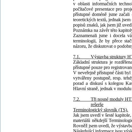
v oblasti informačních techno
počítačové presentace pro pro
přístupné doméně jsme začali
teoretických textů, jednak jse
popisů znaků, jak jsem již uved
Poznámka na závěr této kapitol
Zaznamenali jsme i docela vá
terminologii, že by přece sta
názoru, že diskutovat o podob
7.1. Výstavba struktury 
Základní struktura je rozdělena
přístupné pouze pro registrova
V neveřejně přístupné části byl
vytvářeny postupně, resp. tehdy
porad a diskusí s kolegou Ka
Hlavní straně, jednak v modulu 
7.2. Tři nosné moduly HTK: 
rešerše
Terminologický slovník (TS).
Jak jsem uvedl v šesté kapitole
materiálů někdejší Terminolog
Rovněž jsem uvedl, že výstavb
Následující informace jsou vý