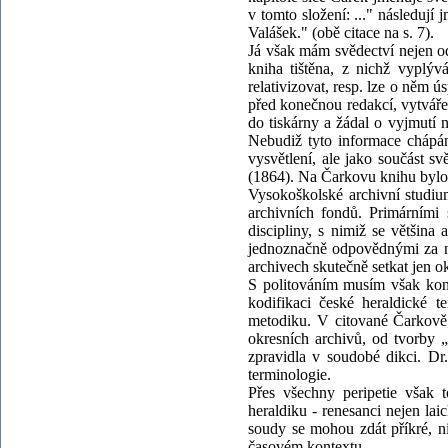
v tomto složení: ..." následuj
Valášek." (obě citace na s. 7).
Já však mám svědectví nejen od
kniha tištěna, z nichž vyplý
relativizovat, resp. lze o něm 
před konečnou redakcí, vytvářel
do tiskárny a žádal o vyjmutí n
Nebudiž tyto informace chápá
vysvětlení, ale jako součást 
(1864). Na Čarkovu knihu bylo 
Vysokoškolské archivní studium
archivních fondů. Primárními s
discipliny, s nimiž se většina 
jednoznačně odpovědnými za ne
archivech skutečně setkat jen o
S politováním musím však konst
kodifikaci české heraldické t
metodiku. V citované Čarkově k
okresních archivů, od tvorby „
zpravidla v soudobé dikci. Dr.
terminologie.
Přes všechny peripetie však 
heraldiku - renesanci nejen lai
soudy se mohou zdát příkré, 
časovém kontextu.