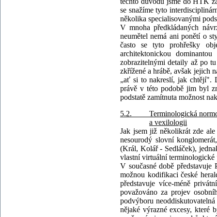
těchto důvodů jsme do HTK zař
se snažíme tyto interdiscipliná
několika specialisovanými pod
V mnoha předkládaných návrzíc
neumětel nemá ani ponětí o styl
často se tyto prohřešky ob
architektonickou dominantou
zobrazitelnými detaily až po t
zkřížené a hrábě, avšak jejich 
„ať si to nakreslí, jak chtějí
právě v této podobě jim byl zn
podstatě zamítnuta možnost nak
5.2. Terminologická normotv
a vexilologii
Jak jsem již několikrát zde ale
nesourodý slovní konglomerát,
(Král, Kolář - Sedláček), jedn
vlastní virtuální terminologické 
V současné době představuje P
možnou kodifikaci české herald
představuje více-méně privátní
považováno za projev osobníh
podvýboru neoddiskutovatelná o
nějaké výrazné excesy, které 