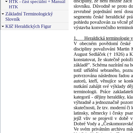
discipliny, že není možné začít
HTK - část speciální + Manuál
slovníku. Důvodně se proto do
HTK
zevrubné pojednání není dosu
Základní Terminologický
segmentu české heraldické pr
Slovník
pohledu považován za věcně pří
Klíč Heraldických Figur
výstavba konvenčního terminol
1. Heraldická terminologie v d
V obecném povědomí české her
discipliny považováni Martin
August Sedláček († 1926) a Ka
konstatovat, že skutečně položil
základě". Schéma nazírání na he
totiž utřídění sebraného, pozn
potvrzována následnou řadou au
autorů, kteří, věnujíce se ko
nutkání zahájit své výklady děj
terminologii. Práce zakladat
kategorií - dějiny heraldiky, k
výhradně a jednoznačně pozorno
skutečnosti, že tzv. moderní či
latinsky, německy i česky psan
jejíž vliv se projevil v době
Dobré Vody a „Českomoravské h
Ve svém privátním archivu má