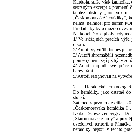
Kapitola, spíše však kapitolka
sebraných excerpt z pramenů č
tamtéž otištěný „přídavek o t
„Českomoravské heraldiky", kd
helma, helmice; pro termín PO
Příkladů by bylo možno uvést n
Na konci této kapitoly tedy moh
1/ Ve stěžejních pracích výše
oboru.
2/ Autoři vytvořili dodnes plat
3/ Autoři shromáždili nezanedba
prameny nemusejí již být v souč
4/ Autoři doplnili své práce
barevnými.
5/ Autoři resignovali na vytvoř
2. Heraldické terminologické 
Do heraldiky, jako ostatně d
století.
Zatímco v prvním desetiletí 20
„Českomoravská heraldika I",
Karla Schwarzenberga. Dru
„Staromoravské rody" a pozděj
uvedených teritorií, u Pilnáčk
heraldiky nejsou v těchto pra