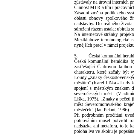
zůstávaly na úrovni interních p
Činnost MTR a tím i pracovních
Zásadní změna politického sys
oblasti obnovy spolkového ži
nadstavby. Do reálného života 
sdružení rázem ustala; ubírala 
Na internetové stránky projekt
Meziklubové terminologické r
nynějších prací v rámci projek
5. Česká komunální heraldika 
Česká komunální heraldika by
zastřešující Čarkovou knihou
charakteru, které začaly být 
Loudy „Znaky československých
městům" (Karel Liška - Ludvík
spojení s městským znakem dl
severočeských měst" (Vladimír
Liška, 1975), „Znaky a pečeti 
měst Severomoravského kraje"
městeček" (Jan Pelant, 1986).
Při podrobném pročítání uve
politováním musel potvrdit ro
nadsázka ani metafora, to je k
poloha lva ve skoku je popsána 