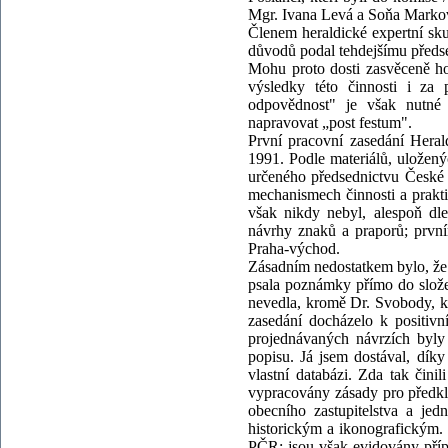
Mgr. Ivana Levá a Soňa Marko
Členem heraldické expertní sk
důvodů podal tehdejšímu před
Mohu proto dosti zasvěceně ho
výsledky této činnosti i za 
odpovědnost" je však nutné
napravovat „post festum".
První pracovní zasedání Heral
1991. Podle materiálů, uložen
určeného předsednictvu České 
mechanismech činnosti a prakti
však nikdy nebyl, alespoň dl
návrhy znaků a praporů; prvn
Praha-východ.
Zásadním nedostatkem bylo, že 
psala poznámky přímo do slože
nevedla, kromě Dr. Svobody, kt
zasedání docházelo k positiv
projednávaných návrzích byly 
popisu. Já jsem dostával, díky
vlastní databázi. Zda tak čin
vypracovány zásady pro předkl
obecního zastupitelstva a je
historickým a ikonografickým.
PČR; jsou však evidovány příp