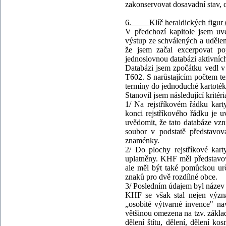
zakonservovat dosavadní stav, c
6. Klíč heraldických figur
V předchozí kapitole jsem uve
výstup ze schválených a udělen
že jsem začal excerpovat p
jednoslovnou databázi aktivních
Databázi jsem zpočátku vedl v
T602. S narůstajícím počtem te
termíny do jednoduché kartot
Stanovil jsem následující kritéri
1/ Na rejstříkovém řádku ka
konci rejstříkového řádku je u
uvědomit, že tato databáze v
soubor v podstatě představov
znaménky.
2/ Do plochy rejstříkové kar
uplatněny. KHF měl představov
ale měl být také pomůckou urč
znaků pro dvě rozdílné obce.
3/ Posledním údajem byl název 
KHF se však stal nejen význa
„osobité výtvarné invence" n
většinou omezena na tzv. základn
dělení štítu, dělení, dělení k