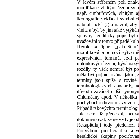
V levém stříbrném poli znaku
modifikace vlnitým řezem symb
např. cimbuřových, vlnitým aj
ikonografie vykládat symbolic
naturalistická (!) a navrhl, a
vlnitá a byl by jim také vytýk
správný heraldický popis byl
uvažování v tomto případě kulh
Heroldská figura „pata štít
modifikována pomocí výtvarně r
expresivních termínů. Je-li p
obloukovým řezem, bývá nazývá
rozdíly, ty však nemusí být p
měla být pojmenována jako „z
termíny jsou spíše v rovin
terminologickými standardy, n
důvodu zavádět další synony
Chlumčany apod. V několika 
pochybného důvodu - vytvořit 
Případů takovýchto terminolog
Jak jsem již předeslal, neuv
dokumentovat, že ne vždy je od
Rekapituluji tedy předchozí
Podvýboru pro heraldiku a vex
heraldické skupiny pociťov