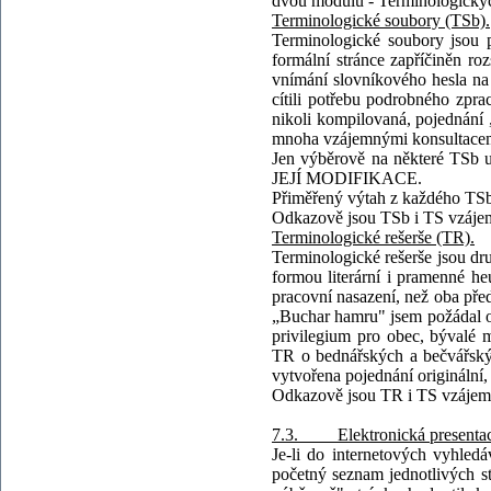
dvou modulů - Terminologickýc
Terminologické soubory (TSb).
Terminologické soubory jsou p
formální stránce zapříčiněn r
vnímání slovníkového hesla n
cítili potřebu podrobného zpra
nikoli kompilovaná, pojednání
mnoha vzájemnými konsultacemi,
Jen výběrově na některé T
JEJÍ MODIFIKACE.
Přiměřený výtah z každého TSb j
Odkazově jsou TSb i TS vzáje
Terminologické rešerše (TR).
Terminologické rešerše jsou d
formou literární i pramenné he
pracovní nasazení, než oba př
„Buchar hamru" jsem požádal o
privilegium pro obec, bývalé 
TR o bednářských a bečvářskýc
vytvořena pojednání originální, 
Odkazově jsou TR i TS vzájem
7.3. Elektronická presentace 
Je-li do internetových vyhled
početný seznam jednotlivých st