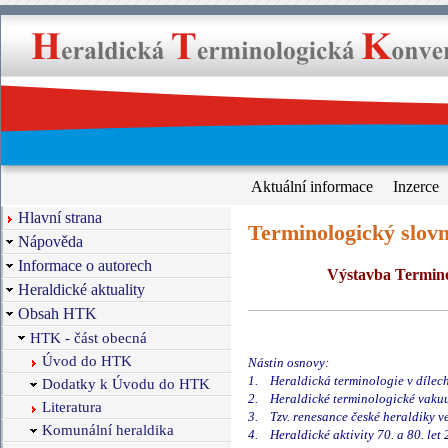
Aktuální informace
Inzerce
Hlavní strana
Terminologický slov
Nápověda
Informace o autorech
Výstavba Termino
Heraldické aktuality
Obsah HTK
HTK - část obecná
Úvod do HTK
Nástin osnovy:
1. Heraldická terminologie v dílech
Dodatky k Úvodu do HTK
2. Heraldické terminologické vakuum
Literatura
3. Tzv. renesance české heraldiky ve 
Komunální heraldika
4. Heraldické aktivity 70. a 80. let 2