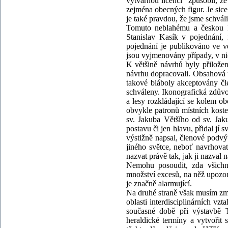
výtvarnou licenci" způsobil, ž
zejména obecných figur. Je sic
je také pravdou, že jsme schvál
Tomuto neblahému a českou k
Stanislav Kasík v pojednání, 
pojednání je publikováno ve 
jsou vyjmenovány případy, v ni
K většině návrhů byly přiložen
návrhu dopracovali. Obsahová ú
takové bláboly akceptovány čl
schváleny. Ikonografická zdůvo
a lesy rozkládající se kolem ob
obvykle patronů místních kost
sv. Jakuba Většího od sv. Jaku
postavu či jen hlavu, přidal jí 
výstižně napsal, členové podvý
jiného světce, neboť navrhovat
nazvat právě tak, jak ji nazval 
Nemohu posoudit, zda všichni
množství excesů, na něž upozorn
je značně alarmující.
Na druhé straně však musím zmín
oblasti interdisciplinárních vz
současné době při výstavbě 
heraldické termíny a vytvořit 