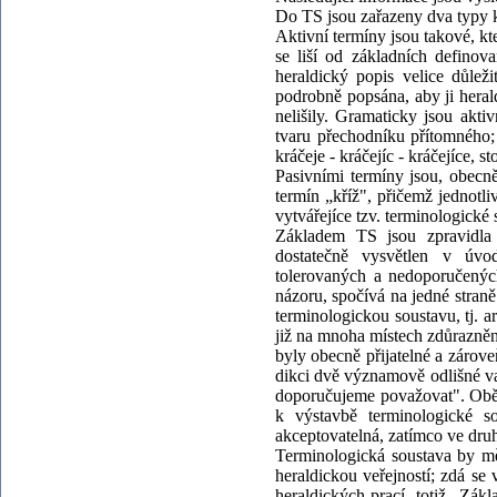
Do TS jsou zařazeny dva typy k
Aktivní termíny jsou takové, kte
se liší od základních definov
heraldický popis velice důlež
podrobně popsána, aby ji herald
nelišily. Gramaticky jsou ak
tvaru přechodníku přítomného; j
kráčeje - kráčejíc - kráčejíce, sto
Pasivními termíny jsou, obecně
termín „kříž", přičemž jednotli
vytvářejíce tzv. terminologické 
Základem TS jsou zpravidla 
dostatečně vysvětlen v úvo
tolerovaných a nedoporučenýc
názoru, spočívá na jedné straně
terminologickou soustavu, tj. ar
již na mnoha místech zdůrazněn,
byly obecně přijatelné a zárove
dikci dvě významově odlišné v
doporučujeme považovat". Obě 
k výstavbě terminologické 
akceptovatelná, zatímco ve dru
Terminologická soustava by mě
heraldickou veřejností; zdá se 
heraldických prací, totiž „Zák