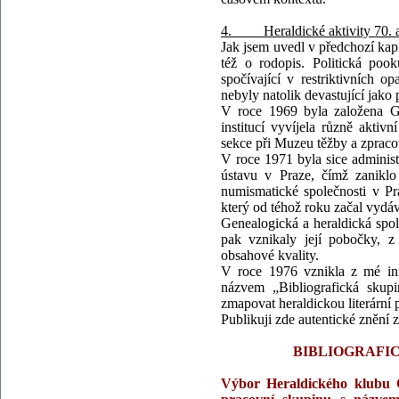
4. Heraldické aktivity 70. a 8
Jak jsem uvedl v předchozí kapi
též o rodopis. Politická pook
spočívající v restriktivních o
nebyly natolik devastující jako 
V roce 1969 byla založena Ge
institucí vyvíjela různě aktiv
sekce při Muzeu těžby a zpracov
V roce 1971 byla sice administ
ústavu v Praze, čímž zaniklo
numismatické společnosti v Pr
který od téhož roku začal vyd
Genealogická a heraldická spol
pak vznikaly její pobočky, z 
obsahové kvality.
V roce 1976 vznikla z mé ini
názvem „Bibliografická skupi
zmapovat heraldickou literární 
Publikuji zde autentické znění z
BIBLIOGRAFICKÉ
Výbor Heraldického klubu Č