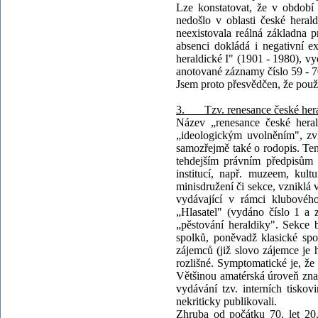
Lze konstatovat, že v období 
nedošlo v oblasti české hera
neexistovala reálná základna pr
absenci dokládá i negativní ex
heraldické I" (1901 - 1980), vy
anotované záznamy číslo 59 - 7
Jsem proto přesvědčen, že použit
3. Tzv. renesance české herald
Název „renesance české heral
„ideologickým uvolněním", zv
samozřejmě také o rodopis. Ten
tehdejším právním předpisům 
institucí, např. muzeem, kul
minisdružení či sekce, vzniklá 
vydávající v rámci klubového
„Hlasatel" (vydáno číslo 1 a 
„pěstování heraldiky". Sekce 
spolků, poněvadž klasické spo
zájemců (již slovo zájemce je 
rozlišné. Symptomatické je, že 
Většinou amatérská úroveň znal
vydávání tzv. interních tiskov
nekriticky publikovali.
Zhruba od počátku 70. let 20. 