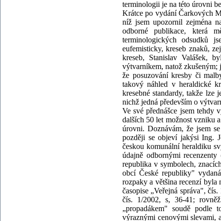
terminologii je na této úrovni 
Krátce po vydání Čarkových Mě
níž jsem upozornil zejména na
odborné publikace, která m
terminologických odsudků js
eufemisticky, kreseb znaků, zej
kreseb, Stanislav Valášek, 
výtvarníkem, natož zkušeným; 
že posuzování kresby či malby
takový náhled v heraldické kr
kresebné standardy, takže lze 
nichž jedná především o výtvar
Ve své přednášce jsem tehdy 
dalších 50 let možnost vzniku
úrovni. Doznávám, že jsem se 
později se objeví jakýsi Ing. 
českou komunální heraldiku sv
údajně odbornými recenzenty
republika v symbolech, znacích
obcí České republiky" vydaná
rozpaky a většina recenzí byla 
časopise „Veřejná správa", čís.
čís. 1/2002, s, 36-41; rovn
„propadákem" soudě podle to
výraznými cenovými slevami, ale