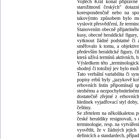
Vojtěch Král konal přípravné
starožitností českých" dota
korespondenčně nebo na spol
takovýmto způsobem bylo mož
vyslovit přesvědčení, že termi
Stanovením obecně přijatelného 
kusy, obecné heraldické figury,
vytknout žádné podstatné či 
směřovalo k tomu, a objektivn
především heraldické figury, či
která užívá termínů aktivních, 
Výsledkem této „terminologické
shodný či totožný jev bylo mož
Tato verbální variabilita či s
popisy erbů byly „jazykově koš
erbovních listin připomínají 
strohému a nezpochybnitelnému
dostatečně zřejmé z erbovních
hledisek vyjadřovací styl doby
češtiny.
Se zřetelem na několikaletou pr
české heraldiky resignovali, 
terminologie, resp. na vytvářen
vysvětlit, že v žádných jejich 
definicích a standardech, přípa