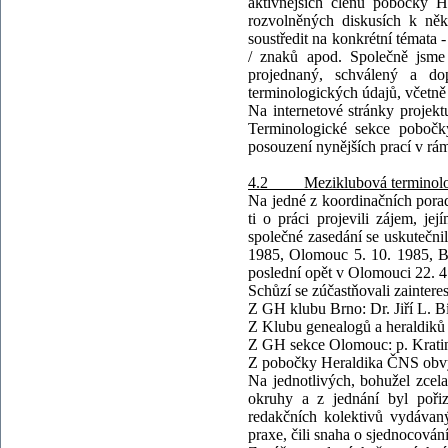
aktivnějších členů pobočky H
rozvolněných diskusích k něk
soustředit na konkrétní témata 
/ znaků apod. Společně jsme 
projednaný, schválený a d
terminologických údajů, včetně 
Na internetové stránky projekt
Terminologické sekce pobočk
posouzení nynějších prací v rá
4.2 Meziklubová terminologic
Na jedné z koordinačních pora
ti o práci projevili zájem, j
společné zasedání se uskutečni
1985, Olomouc 5. 10. 1985, B
poslední opět v Olomouci 22. 4
Schůzí se zúčastňovali zaintere
Z GH klubu Brno: Dr. Jiří L. Bí
Z Klubu genealogů a heraldiků O
Z GH sekce Olomouc: p. Krati
Z pobočky Heraldika ČNS obvy
Na jednotlivých, bohužel zcel
okruhy a z jednání byl pořiz
redakčních kolektivů vydávaný
praxe, čili snaha o sjednocován