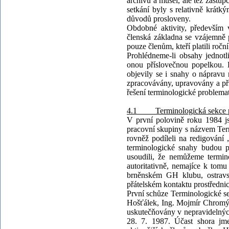
archivů a museí, ale též zástup
setkání byly s relativně krát
důvodů prosloveny.
Obdobné aktivity, především v
členská základna se vzájemně 
pouze členům, kteří platili ročn
Prohlédneme-li obsahy jednotli
onou příslovečnou popelkou. 
objevily se i snahy o nápravu
zpracovávány, upravovány a př
řešení terminologické problema
4.1 Terminologická sekce pob
V první polovině roku 1984 js
pracovní skupiny s názvem Term
rovněž podíleli na redigování
terminologické snahy budou p
usoudili, že nemůžeme termino
autoritativně, nemajíce k tomu
brněnském GH klubu, ostrav
přátelském kontaktu prostřednic
První schůze Terminologické sek
Hošťálek, Ing. Mojmír Chromý, 
uskutečňovány v nepravidelných 
28. 7. 1987. Účast shora jme