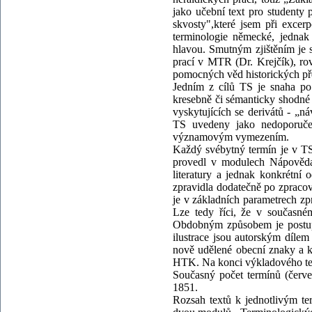
jako učební text pro studenty
skvosty",které jsem při exce
terminologie německé, jednak 
hlavou. Smutným zjištěním je s
prací v MTR (Dr. Krejčík), rov
pomocných věd historických pře
Jedním z cílů TS je snaha p
kresebně či sémanticky shodné j
vyskytujících se derivátů - „n
TS uvedeny jako nedoporučen
významovým vymezením.
Každý svébytný termín je v TS
provedl v modulech Nápověda
literatury a jednak konkrétní 
zpravidla dodatečně po zpracov
je v základních parametrech zp
Lze tedy říci, že v současn
Obdobným způsobem je postupo
ilustrace jsou autorským díle
nově udělené obecní znaky a k
HTK. Na konci výkladového text
Současný počet termínů (červ
1851.
Rozsah textů k jednotlivým te