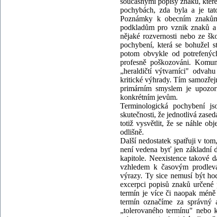
současnými popisy znaků, které
pochybách, zda byla a je ta
Poznámky k obecním znakům,
podkladům pro vznik znaků a 
nějaké rozvernosti nebo ze šk
pochybení, která se bohužel s
potom obvykle od potrefených
profesně poškozováni. Komuná
„heraldičtí výtvarníci" odvah
kritické výhrady. Tím samozřejm
primárním smyslem je upozor
konkrétním jevům.
Terminologická pochybení js
skutečnosti, že jednotlivá zased
totiž vysvětlit, že se náhle o
odlišně.
Další nedostatek spatřuji v tom
není vedena byť jen základní 
kapitole. Neexistence takové d
vzhledem k časovým prodlev
výrazy. Ty sice nemusí být hod
excerpci popisů znaků určené 
termín je více či naopak mén
termín označíme za správný a
„tolerovaného termínu" nebo 