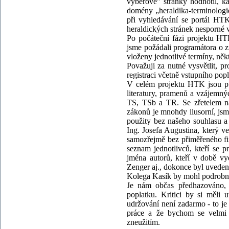
výběrově" stránky hodnotil, k
domény „heraldika-terminologi
při vyhledávání se portál HTK
heraldických stránek nesporné 
Po počáteční fázi projektu HTK
jsme požádali programátora o z
vloženy jednotlivé termíny, něk
Považuji za nutné vysvětlit, p
registraci včetně vstupního popl
V celém projektu HTK jsou publ
literatury, pramenů a vzájemnýc
TS, TSb a TR. Se zřetelem na 
zákonů je mnohdy ilusorní, jsm
použity bez našeho souhlasu 
Ing. Josefa Augustina, který ve
samozřejmě bez přiměřeného fi
seznam jednotlivců, kteří se 
jména autorů, kteří v době v
Zenger aj., dokonce byl uveden 
Kolega Kasík by mohl podrobně
Je nám občas předhazováno, ž
poplatku. Kritici by si měli 
udržování není zadarmo - to j
práce a že bychom se velmi o
zneužitím.