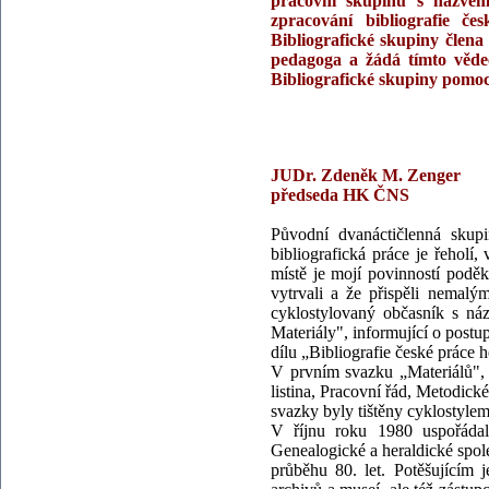
pracovní skupinu s názvem 
zpracování bibliografie č
Bibliografické skupiny člen
pedagoga a žádá tímto vědec
Bibliografické skupiny pomoc
JUDr. Zdeně
předseda 
Původní dvanáctičlenná skupi
bibliografická práce je řeholí,
místě je mojí povinností podě
vytrvali a že přispěli nemal
cyklostylovaný občasník s ná
Materiály", informující o postu
dílu „Bibliografie české práce h
V prvním svazku „Materiálů", 
listina, Pracovní řád, Metodic
svazky byly tištěny cyklostyle
V říjnu roku 1980 uspořáda
Genealogické a heraldické spole
průběhu 80. let. Potěšujícím j