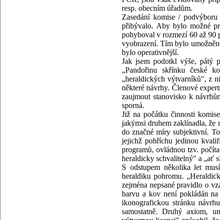
resp. obecním úřadům.
Zasedání komise / podvýboru b
přibývalo. Aby bylo možné pro
pohyboval v rozmezí 60 až 90 po
vyobrazení. Tím bylo umožněno 
bylo operativnější.
Jak jsem podotkl výše, pátý p
„Pandořinu skřínku české ko
„heraldických výtvarníků", z 
některé návrhy. Členové expertn
zaujmout stanovisko k návrhům
sporná.
Již na počátku činnosti komise
jakýmsi druhem zaklínadla, že
do značné míry subjektivní. To
jejichž pohříchu jedinou kvali
programů, ovládnou tzv. počíta
heraldicky schvalitelný" a „ať s
S odstupem několika let mus
heraldiku pohromu. „Heraldická
zejména nepsané pravidlo o vz
barvu a kov není pokládán na
ikonografickou stránku návrh
samostatně. Druhý axiom, um