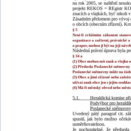
na rok 2005, se naštěstí neus
projekt REKOS = REgistr KOm
znacích a vlajkách, byť nikoli v
Zásadním přelomem pro vývoj če
o obcích (obecním zřízení). Kr
§ 5
Není-li zvláštním zákonem stanov
organizace a zařízení, právnické a
a prapor, mohou jí být na její náv
Následná právní úprava byla pr
§ 34 a
(1) Obce mohou mít znak a vlajku o
(2) Předseda Poslanecké sněmovny m
Poslanecké sněmovny může na žádos
(3) Obce a jimi zřízené nebo založ
užívat znak obce jen s jejím souhlas
(4) Má-li městský obvod nebo městská
5.1. Heraldická komise při V
Podvýbor pro heraldik
Poslanecké sněmovny 
Uvedený pátý paragraf cit. zá
spustil, jak bylo možno očeká
usměrňovatelnou.
Je pochopitelné, že předseda