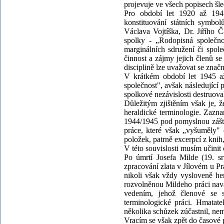
projevuje ve všech popisech šle
Pro období let 1920 až 194
konstituování státních symbo
Václava Vojtíška, Dr. Jiřího 
spolky - „Rodopisná společno
marginálních sdružení či spole
činnost a zájmy jejich členů s
disciplině lze uvažovat se zna
V krátkém období let 1945 až
společnost", avšak následující
spolkové nezávislosti destruoval
Důležitým zjištěním však je, 
heraldické terminologie. Zazn
1944/1945 pod pomyslnou zášti
práce, které však „vyšuměly" 
položek, patrně excerpcí z knih,
V této souvislosti musím učini
Po úmrtí Josefa Milde (19. s
zpracování zlata v Jílovém u P
nikoli však vždy vysloveně her
rozvolněnou Mildeho práci navá
vedením, jehož členové se 
terminologické práci. Hmatate
několika schůzek zúčastnil, ne
Vracím se však zpět do časové 