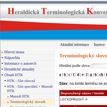
Aktuální informace
Inzerce
Hlavní strana
Terminologický slovn
Nápověda
Informace o autorech
Hledání podle slova:
Heraldické aktuality
a
|
b
|
c
|
č
|
d
|
e
|
f
|
g
|
h
|
ch
|
i
Obsah HTK
HTK - část obecná
Stav:
na tomto termínu se je
HTK - část speciální + Manuál
HTK
Doporučený název / termín
Manuál HTK
Terminologický slovník