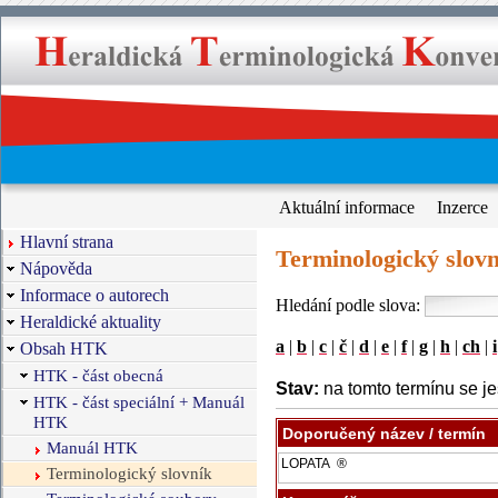
Aktuální informace
Inzerce
Hlavní strana
Terminologický slovn
Nápověda
Informace o autorech
Hledání podle slova:
Heraldické aktuality
a
|
b
|
c
|
č
|
d
|
e
|
f
|
g
|
h
|
ch
|
i
Obsah HTK
HTK - část obecná
Stav:
na tomto termínu se je
HTK - část speciální + Manuál
HTK
Doporučený název / termín
Manuál HTK
Terminologický slovník