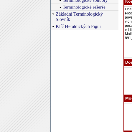
Terminologické soubory
Ko
Terminologické rešerše
Základní Terminologický
Slovník
Klíč Heraldických Figur
Dos
Mod