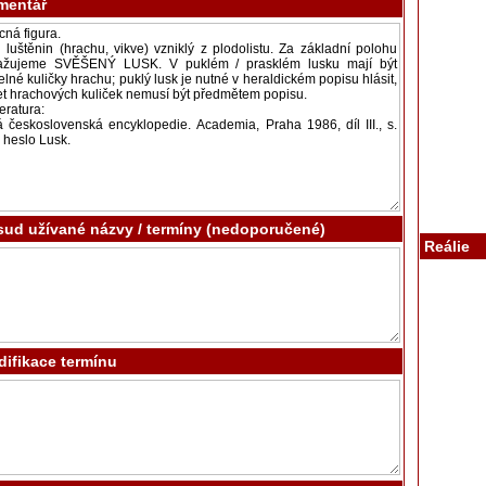
mentář
ud užívané názvy / termíny (nedoporučené)
Reálie
ifikace termínu