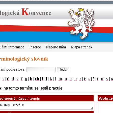
uální informace
Inzerce
Napište nám
Mapa stránek
rminologický slovník
ání podle slova:
|
c
|
č
|
d
|
e
|
f
|
g
|
h
|
ch
|
i
|
j
|
k
|
l
|
m
|
n
|
o
|
p
|
r
|
ř
|
s
|
š
|
t
|
u
|
v
|
x
v:
na tomto termínu se jestě pracuje.
oručený název / termín
Vyobraz