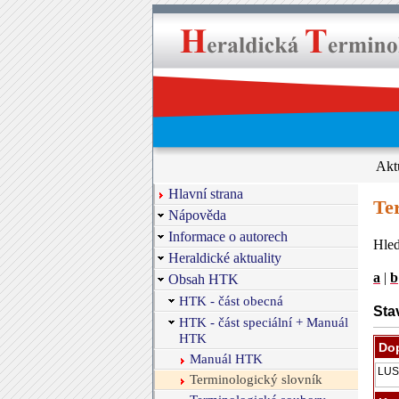
Akt
Hlavní strana
Te
Nápověda
Informace o autorech
Hled
Heraldické aktuality
a
|
b
Obsah HTK
HTK - část obecná
Sta
HTK - část speciální + Manuál
HTK
Dop
Manuál HTK
Terminologický slovník