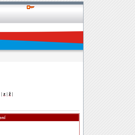
|
z
|
ž
|
ení