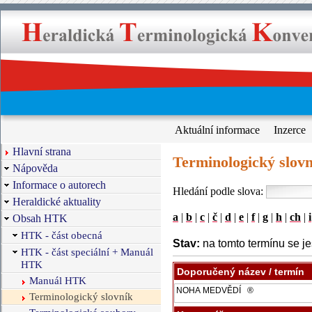
Aktuální informace
Inzerce
Hlavní strana
Terminologický slovn
Nápověda
Informace o autorech
Hledání podle slova:
Heraldické aktuality
a
|
b
|
c
|
č
|
d
|
e
|
f
|
g
|
h
|
ch
|
i
Obsah HTK
HTK - část obecná
Stav:
na tomto termínu se je
HTK - část speciální + Manuál
HTK
Doporučený název / termín
Manuál HTK
Terminologický slovník