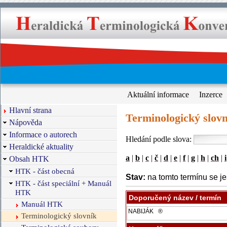
Aktuální informace
Inzerce
Hlavní strana
Terminologický slovn
Nápověda
Informace o autorech
Hledání podle slova:
Heraldické aktuality
a
|
b
|
c
|
č
|
d
|
e
|
f
|
g
|
h
|
ch
|
i
Obsah HTK
HTK - část obecná
Stav:
na tomto termínu se je
HTK - část speciální + Manuál
HTK
Doporučený název / termín
Manuál HTK
Terminologický slovník