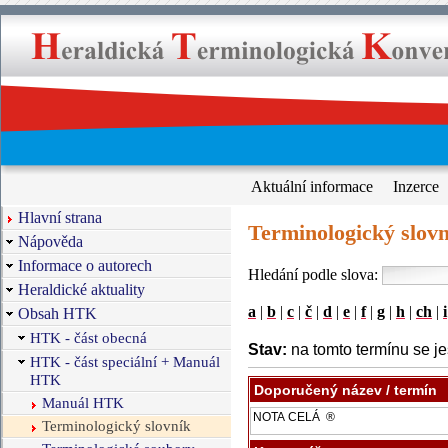
Aktuální informace
Inzerce
Hlavní strana
Terminologický slovn
Nápověda
Informace o autorech
Hledání podle slova:
Heraldické aktuality
a
|
b
|
c
|
č
|
d
|
e
|
f
|
g
|
h
|
ch
|
i
Obsah HTK
HTK - část obecná
Stav:
na tomto termínu se je
HTK - část speciální + Manuál
HTK
Doporučený název / termín
Manuál HTK
Terminologický slovník