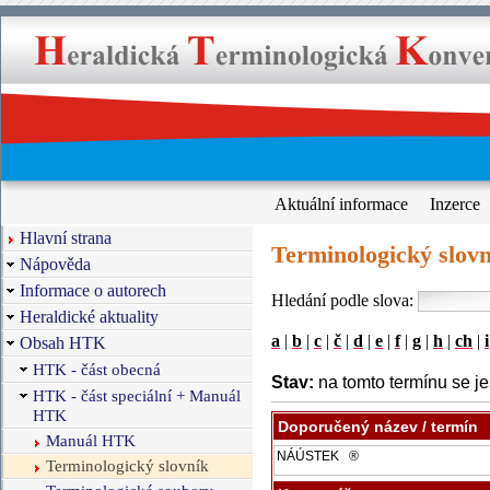
Aktuální informace
Inzerce
Hlavní strana
Terminologický slovn
Nápověda
Informace o autorech
Hledání podle slova:
Heraldické aktuality
a
|
b
|
c
|
č
|
d
|
e
|
f
|
g
|
h
|
ch
|
i
Obsah HTK
HTK - část obecná
Stav:
na tomto termínu se je
HTK - část speciální + Manuál
HTK
Doporučený název / termín
Manuál HTK
Terminologický slovník