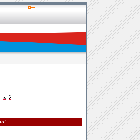
|
z
|
ž
|
ení