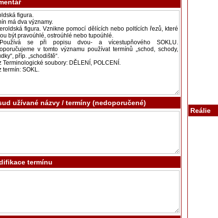
mentář
ud užívané názvy / termíny (nedoporučené)
Reálie
ifikace termínu