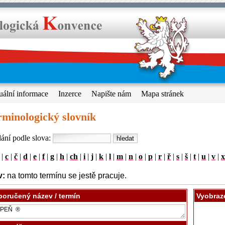
uální informace
Inzerce
Napište nám
Mapa stránek
rminologický slovník
ání podle slova:
|
c
|
č
|
d
|
e
|
f
|
g
|
h
|
ch
|
i
|
j
|
k
|
l
|
m
|
n
|
o
|
p
|
r
|
ř
|
s
|
š
|
t
|
u
|
v
|
x
v:
na tomto termínu se jestě pracuje.
oručený název / termín
Vyobraz