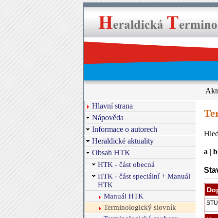
Akt
Hlavní strana
Te
Nápověda
Informace o autorech
Hled
Heraldické aktuality
a
|
b
Obsah HTK
HTK - část obecná
Sta
HTK - část speciální + Manuál
HTK
Dop
Manuál HTK
Terminologický slovník