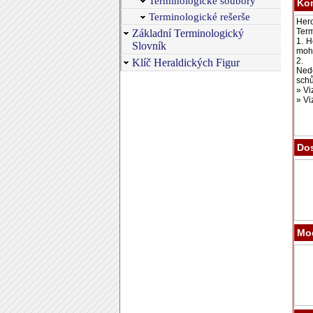
Terminologické soubory
Ko
Terminologické rešerše
Základní Terminologický
Slovník
Klíč Heraldických Figur
Dos
Mod