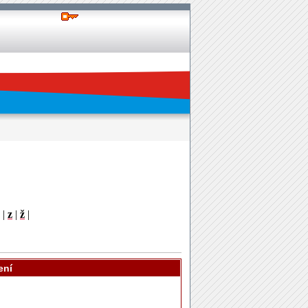
|
z
|
ž
|
ení