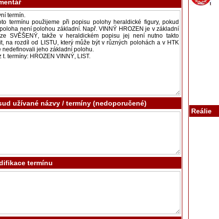
mentář
ud užívané názvy / termíny (nedoporučené)
Reálie
ifikace termínu