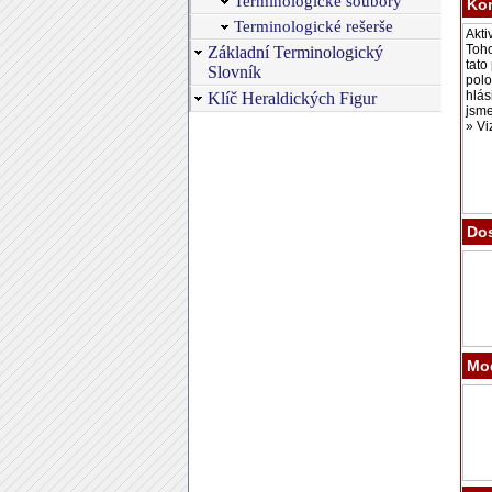
Terminologické soubory
Ko
Terminologické rešerše
Základní Terminologický
Slovník
Klíč Heraldických Figur
Dos
Mod