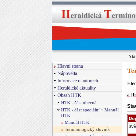
Akt
Hlavní strana
Te
Nápověda
Informace o autorech
Hled
Heraldické aktuality
a
|
b
Obsah HTK
HTK - část obecná
Sta
HTK - část speciální + Manuál
HTK
Dop
Manuál HTK
Terminologický slovník