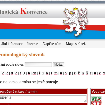
uální informace
Inzerce
Napište nám
Mapa stránek
rminologický slovník
ání podle slova:
|
c
|
č
|
d
|
e
|
f
|
g
|
h
|
ch
|
i
|
j
|
k
|
l
|
m
|
n
|
o
|
p
|
r
|
ř
|
s
|
š
|
t
|
u
|
v
|
x
v:
na tomto termínu se jestě pracuje.
oručený název / termín
Vyobraz