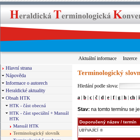
Aktuální informace
Inzerce
Hlavní strana
Terminologický slovn
Nápověda
Informace o autorech
Hledání podle slova:
Heraldické aktuality
a
|
b
|
c
|
č
|
d
|
e
|
f
|
g
|
h
|
ch
|
i
Obsah HTK
HTK - část obecná
Stav:
na tomto termínu se je
HTK - část speciální + Manuál
HTK
Doporučený název / termín
Manuál HTK
Terminologický slovník