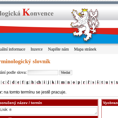
uální informace
Inzerce
Napište nám
Mapa stránek
rminologický slovník
ání podle slova:
|
c
|
č
|
d
|
e
|
f
|
g
|
h
|
ch
|
i
|
j
|
k
|
l
|
m
|
n
|
o
|
p
|
r
|
ř
|
s
|
š
|
t
|
u
|
v
|
x
v:
na tomto termínu se jestě pracuje.
oručený název / termín
Vyobraz