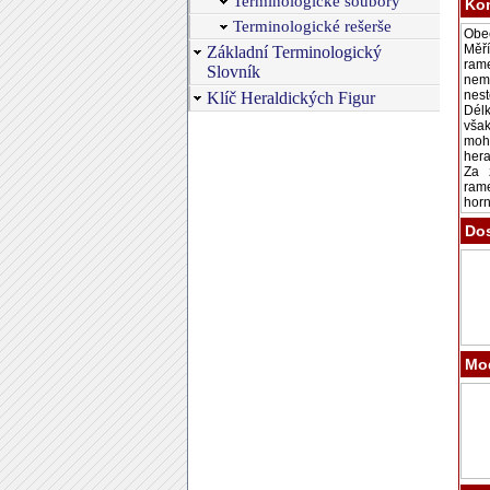
Terminologické soubory
Ko
Terminologické rešerše
Základní Terminologický
Slovník
Klíč Heraldických Figur
Dos
Mod