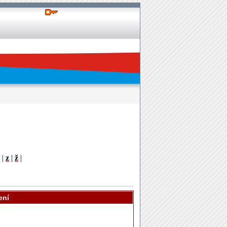
|
z
|
ž
|
ení