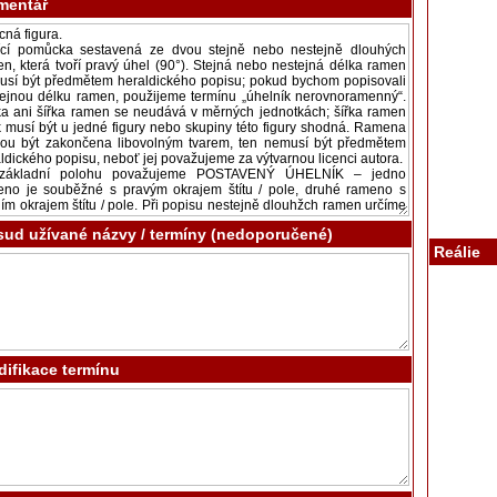
mentář
ud užívané názvy / termíny (nedoporučené)
Reálie
ifikace termínu