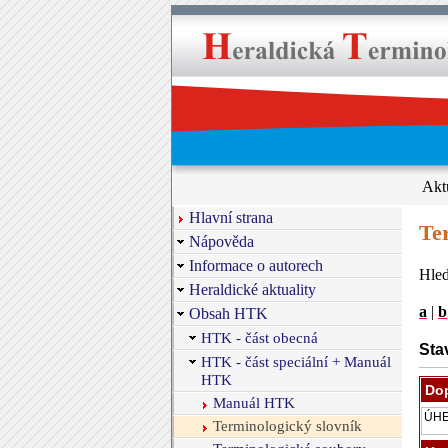
Akt
Hlavní strana
Te
Nápověda
Informace o autorech
Hled
Heraldické aktuality
a
|
b
Obsah HTK
HTK - část obecná
Sta
HTK - část speciální + Manuál
HTK
Dop
Manuál HTK
Terminologický slovník