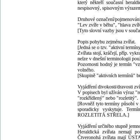
který někteří současní herald
nespisovný, spisovným výrazem
Druhové označení/pojmenování 
"Lev zvíře v běhu", "hlava zvíř
[Tyto slovní vazby jsou v souč
Popis pohybu zejména zvířat.
[Jedná se o tzv. "aktivní termíny
Zvířata stojí, kráčejí, příp. vy
nelze v dnešní terminologii použ
Pozornosti hodný je termín "vzp
volného.
[Skupině "aktivních termínů" 
Vyjádření divokosti/dravosti zví
V popisech byl užíván výraz "ro
"rozkřídlený" nebo "rozletitý".
[Rovněž tyto termíny působí v 
sporadicky vyskytuje. Term
ROZLETITÁ STŘELA.]
Vyjádření určitého stupně jemno
Heraldická zvířata nemají
Čtveronohá zvířata mají ÚSTA