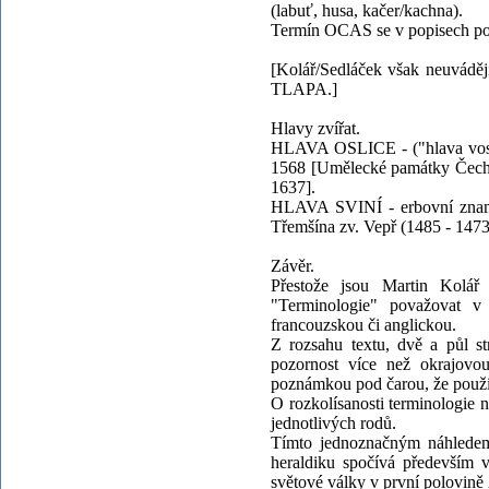
(labuť, husa, kačer/kachna).
Termín OCAS se v popisech po
[Kolář/Sedláček však neuvádě
TLAPA.]
Hlavy zvířat.
HLAVA OSLICE - ("hlava voslič
1568 [Umělecké památky Čech, I
1637].
HLAVA SVINÍ - erbovní znamen
Třemšína zv. Vepř (1485 - 1473)
Závěr.
Přestože jsou Martin Kolář 
"Terminologie" považovat v 
francouzskou či anglickou.
Z rozsahu textu, dvě a půl st
pozornost více než okrajovou
poznámkou pod čarou, že použi
O rozkolísanosti terminologie n
jednotlivých rodů.
Tímto jednoznačným náhledem 
heraldiku spočívá především 
světové války v první polovině 2