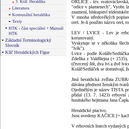
3. Král: Heraldika
ORLICE - tzv. svatováclavská,
"orlice v plamenech". Vyobr. l
Literatura
znamení, biskupství tridentské
Komunální heraldika
V mnoha středověkých popisech 
Texty
orel. Je-li použito názvu orel,
HTK - část speciální + Manuál
LEV / LVICE - Lev je erbovn
HTK
korunovaný.
Základní Terminologický
Vyskytuje se v několika šlech
Slovník
"lvík").
Klíč Heraldických Figur
Lvice - podle Koláře/Sedláčka
Zdeňka z Valdštejna (+ 1535),
(čtvrcený štít, dva lvi a dvě lvic
Kolář/Sedláček se domnívají, že
Jiná heraldická zvířata Z
dávána přednost ženským tvar
Ojedinělým je název TISTA pro
přidal (13. 7. 1423) erbovní
husitského hejtmana Jana Čapka
Heraldické ptactvo.
Jsou uvedeny KAČICE [= ka
V erbovních listech vydaných p