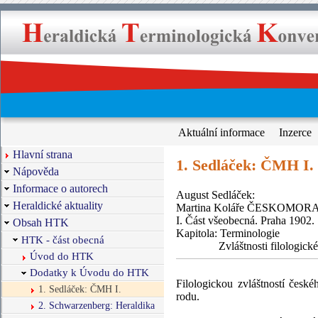
Aktuální informace
Inzerce
Hlavní strana
1. Sedláček: ČMH I.
Nápověda
Informace o autorech
August Sedláček:
Heraldické aktuality
Martina Koláře ČESKOMO
I. Část všeobecná. Praha 1902.
Obsah HTK
Kapitola: Terminologie
HTK - část obecná
Zvláštnosti filologické herald
Úvod do HTK
Dodatky k Úvodu do HTK
Filologickou zvláštností česk
1. Sedláček: ČMH I.
rodu.
2. Schwarzenberg: Heraldika