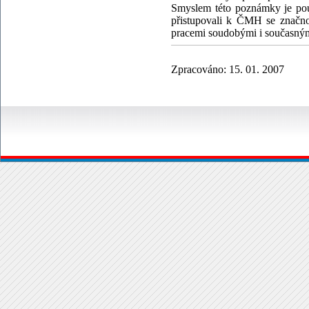
Smyslem této poznámky je po
přistupovali k ČMH se značnou
pracemi soudobými i současný
Zpracováno