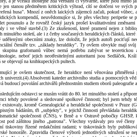
ory, a je vcelku lhostejné zda verbální či výtvarné, které jsou mimo 
e jen stanou předmětem kritických výhrad, cítí se dotčeni ve svých
refená husa". Mnozí z oněch laických zájemců začali, pokud vůbec, a
ldických kompendií, neuvědomujíce si, že přes všechny peripetie se p
let posunulo a že rovněž český jazyk prošel kvalitativními změnami 
aly i ve větné stavbě.(3) Ze zkušeností, které pramení nejen z bibli
ch minulého století, ale i z četby současných heraldických článků, které
 udělenými obecními znaky, lze doložit, že jejich autoři pociťují ne
nciální čtenáře tzv. „základy heraldiky". Ty ovšem obvykle mají sv
 skupina grafomanů vůbec nemá potřebu zabývat se teoretickou a
inologie, neboť jejich neotřesitelnými autoritami jsou Sedláček, Krá
á se objevují na knihkupeckých pultech.
mující je ovšem skutečnost, že heraldice není věnována přiměřená p
ch univerzit.(4) Absolventi kateder archivního studia a pomocných věd
vá budoucí povolání archivářů přednostním studiem oborů paleografie a
sledujícím odstavci se musím vrátit do 80. let minulého století a přip
mci tehdy povolené a sledované spolkové činnosti; byl jsem tehdy té
 existovaly, kromě Genealogické a heraldické společnosti v Praze (G
pisným bádáním, tři „subjekty", v jejichž činnosti převládala herald
smatické společnosti (ČNS), v Brně a v Ostravě pobočky GHSP, kte
ost pod záštitou jiného „patrona". Všechny vydávaly pro své členy /
rní tiskoviny řízené redakčními radami; v tiskovinách byly publikov
rské honoráře. Zpravidla členové výborů jednotlivých sdružení se nep