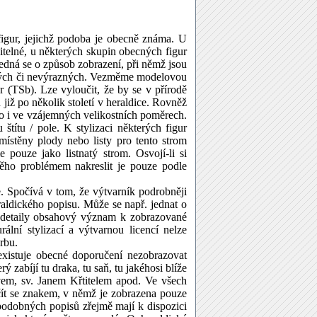
figur, jejichž podoba je obecně známa. U
itelné, u některých skupin obecných figur
 Jedná se o způsob zobrazení, při němž jsou
žných či nevýrazných. Vezměme modelovou
(TSb). Lze vyloučit, že by se v přírodě
 již po několik století v heraldice. Rovněž
 to i ve vzájemných velikostních poměrech.
štítu / pole. K stylizaci některých figur
umístěny plody nebo listy pro tento strom
 pouze jako listnatý strom. Osvojí-li si
 něho problémem nakreslit je pouze podle
e. Spočívá v tom, že výtvarník podrobněji
eraldického popisu. Může se např. jednat o
o detaily obsahový význam k zobrazované
ální stylizací a výtvarnou licencí nelze
rbu.
existuje obecné doporučení nezobrazovat
ý zabíjí tu draka, tu saň, tu jakéhosi blíže
avem, sv. Janem Křtitelem apod. Ve všech
ít se znakem, v němž je zobrazena pouze
 podobných popisů zřejmě mají k dispozici