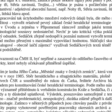
tříku figur k I. oddělení; zatímco pouze některé figury jsou psány s 
 tři, Střela zavinutá, Trojlist,...) většina je psána s počátečn
tantivní / adjektivní abecední řazení, např. Nohy tři, Střela zavinutá, ští
, lidská hlava apod.
zpracování tak úctyhodného množství rodových údajů byla, dle mého
ežitost - vytvořit relativně pevný základ české heraldické terminologi
 v Úvodu a zejména v Připomenutí rámcově zmiňuje jakési termin
inologické soustavy nedostatečné. Nechť je tato kritická výtka poklá
rý odsudek. Sedláček zřejmě nedospěl k poznání nutnosti vytvořit termi
d možno přesnými s maximální vypovídací hodnotou. Skličující skute
alogové - obecně laičtí zájemci" využívali Sedláčkových textů téměř 
i podrážděně.
vaznosti na ČMH II, byť nepřímé a zasazené do odlišného časového o
ekty, které nebyly očekávaně přiměřeně úspěšné.
ím je kniha Jiřího Čarka „Městské znaky v českých zemích", která vzni
ve v roce 1985. Sběr heraldického a sfragistického materiálu, plošně
hivech ČSR a soustředěný do rukou dr. Čarka, ředitele Archivu 
adem pro konstituování české heraldické terminologie. Podle mého názo
 významně přihlédnuto k verbálním konstrukcím Krále a Sedláčka, či z
dy a ty důsledně uplatňoval. Výsledek, posuzováno samozřejmě z term
no - značně problematický, neuspokojivý, zkrátka zdárně přispěl k dalš
inologie. Zatímco v některých případech jsou citovány pasáže z privileg
ity popisy vyhotovené pověřenými pracovníky okresních archivů a v