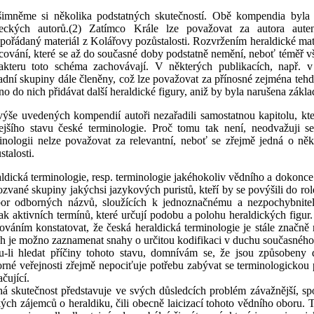
imněme si několika podstatných skutečností. Obě kompendia byla
eckých autorů.(2) Zatímco Krále lze považovat za autora auten
pořádaný materiál z Kolářovy pozůstalosti. Rozvržením heraldické mat
cování, které se až do současné doby podstatně nemění, neboť téměř
akteru toto schéma zachovávají. V některých publikacích, např.
adní skupiny dále členěny, což lze považovat za přínosné zejména tehdy
o do nich přidávat další heraldické figury, aniž by byla narušena zákl
ýše uvedených kompendií autoři nezařadili samostatnou kapitolu, kt
ejšího stavu české terminologie. Proč tomu tak není, neodvažuji s
inologii nelze považovat za relevantní, neboť se zřejmě jedná o n
stalosti.
ldická terminologie, resp. terminologie jakéhokoliv vědního a dokonce
zvané skupiny jakýchsi jazykových puristů, kteří by se povýšili do role
or odborných názvů, sloužících k jednoznačnému a nezpochybnitel
ak aktivních termínů, které určují podobu a polohu heraldických figur. 
továním konstatovat, že česká heraldická terminologie je stále značně
ch je možno zaznamenat snahy o určitou kodifikaci v duchu současného
-li hledat příčiny tohoto stavu, domnívám se, že jsou způsobeny
rné veřejnosti zřejmě nepociťuje potřebu zabývat se terminologickou p
ačující.
á skutečnost představuje ve svých důsledcích problém závažnější, spo
kých zájemců o heraldiku, čili obecně laicizací tohoto vědního oboru. Ti