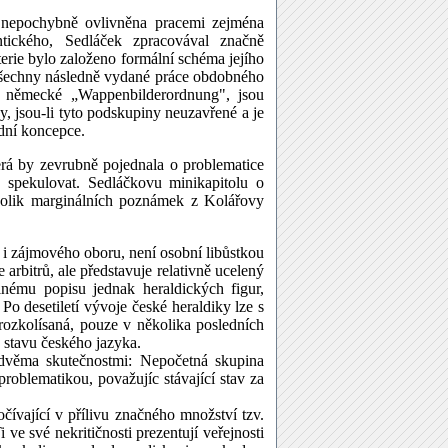
 nepochybně ovlivněna pracemi zejména
tického, Sedláček zpracovával značně
erie bylo založeno formální schéma jejího
 všechny následně vydané práce obdobného
 v německé „Wappenbilderordnung", jsou
, jsou-li tyto podskupiny neuzavřené a je
adní koncepce.
erá by zevrubně pojednala o problematice
e spekulovat. Sedláčkovu minikapitolu o
ěkolik marginálních poznámek z Kolářovy
 i zájmového oboru, není osobní libůstkou
 arbitrů, ale představuje relativně ucelený
nému popisu jednak heraldických figur,
Po desetiletí vývoje české heraldiky lze s
 rozkolísaná, pouze v několika posledních
 stavu českého jazyka.
 dvěma skutečnostmi: Nepočetná skupina
roblematikou, považujíc stávající stav za
čívající v přílivu značného množství tzv.
 ve své nekritičnosti prezentují veřejnosti