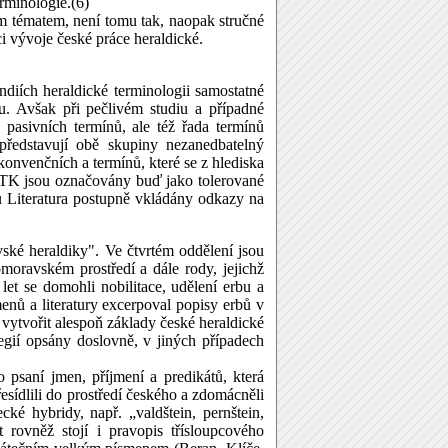
rminologie.(6)
m tématem, není tomu tak, naopak stručné
i vývoje české práce heraldické.
diích heraldické terminologii samostatné
ku. Avšak při pečlivém studiu a případné
pasivních termínů, ale též řada termínů
představují obě skupiny nezanedbatelný
 konvenčních a termínů, které se z hlediska
HTK jsou označovány buď jako tolerované
 Literatura postupně vkládány odkazy na
ké heraldiky". Ve čtvrtém oddělení jsou
omoravském prostředí a dále rody, jejichž
et se domohli nobilitace, udělení erbu a
nů a literatury excerpoval popisy erbů v
vytvořit alespoň základy české heraldické
legií opsány doslovně, v jiných případech
 psaní jmen, příjmení a predikátů, která
sídlili do prostředí českého a zdomácněli
ké hybridy, např. „valdštein, pernštein,
st rovněž stojí i pravopis třísloupcového