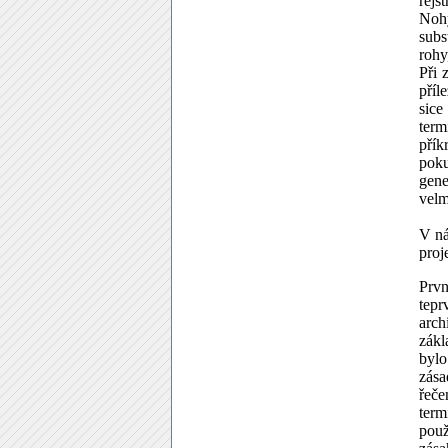
rejs
Nohy
subs
rohy
Při 
příl
sice
term
přík
poku
gene
velm
V ná
proj
Prvn
tepr
arc
zákl
bylo
zása
řeče
term
použ