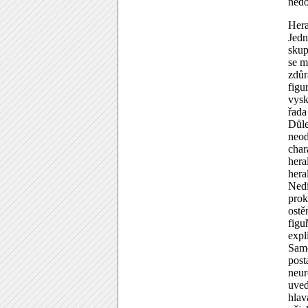
nedo
Hera
Jedn
skup
se m
zdůr
figu
vysk
řada
Důle
neod
char
hera
hera
Nedí
prok
ostě
figu
expl
Samo
post
neur
uved
hlav