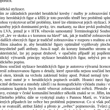
poručit.
ldická stylizace.
ím ze základních pravidel heraldické kresby / malby je zobrazování 
iny heroldských figur a křížů je toto pravidlo téměř bez problémů spln
ohou vyskytovat určité problémy, které lze eliminovat jejich stylizací.
azněny jejich dominantní prvky, tzv. markanty, na úkor prvků podru
ru LVA, jemuž je v HTK věnován samostatný Terminologický Soubor 
ytl „lev ve skoku a s korunou na hlavě" tak, jak je tradičně zobrazován
 dalších obecných figur je tradičně zobrazována v rozporu s realitou a
žitou zásadou je, aby heraldické figury optimálně vyplňovaly plochu 
myslitelně patří atributy. Jsou-li např. do koruny listnatého stromu 
akteristické, lze jej popsat druhově, v opačném případě jej popíšeme
ldický výtvarník principy stylizace heraldických figur, nebývá pro
ldického popisu.
lnou součástí stylizace heraldických figur je autorova výtvarná licenc
reslí zobrazovanou figuru o detaily, které zpravidla nejsou součástí h
ní oken, klenák na vrcholu zaklenutí brány apod. Pokud nemají tyt
ře, není nutné je v heraldických popisech uvádět. Hranici mezi figur
icitně definovat a mnohdy záleží i na ikonografickém výkladu znaku / e
statnou kapitolu bych mohl věnovat zobrazování světců. Přestože 
avy, existuje v české komunální heraldice několik znaků se sv. Jiřím, kter
čitelného ještěra; dále se vyskytují znaky s Pannou Marií, sv. Václ
ených případech lze světce bez problémů pojmenovat. Co si však poč
a se svatozáří, atribut žádný a přesto je „světec" pojmenován. Tvůrci