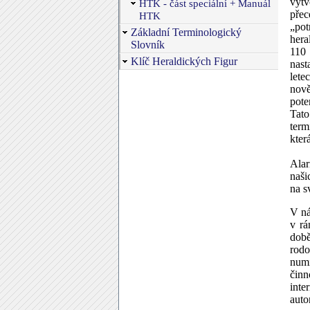
výtv
HTK - část speciální + Manuál
přec
HTK
„pot
Základní Terminologický
hera
Slovník
110 
Klíč Heraldických Figur
nast
lete
nově
pote
Tato
term
kter
Alar
naši
na s
V ná
v rá
době
rodo
numi
činn
inte
auto