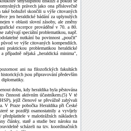
jakoukoliv smysluplnou diskuzi a pokud se
 pomyslných právech jako ona příslovečně
 také bohužel skončili u výše citovaných
řece jen heraldické bádání za uplynulých
nejen v oblasti slovní zásoby, ale změny
ografické excerpce prováděné v 70. a 80.
 se zabývají speciální problematikou, např.
odolatelné nutkání ba povinnost „poučit"
ůj původ ve výše citovaných kompendiích.
ni praktickou problematikou heraldické
l a případně nějaká „heraldická minima",
ozornost ani na filozofických fakultách
 historických jsou připravování především
 diplomatiky.
omenout dobu, kdy heraldika byla pěstována
to činnosti aktivním účastníkem.(5) V té
HSP), jejíž členové se převážně zabývali
ika. V Praze pobočka Heraldika při České
ré se později osamostatnily a vyvíjely
 předplatitele v malotirážních nákladech
ány články, statě a studie bez nároku na
ravidelně scházeli na tzv. koordinačních