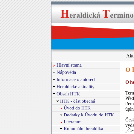
Akt
Hlavní strana
O h
Nápověda
Informace o autorech
O he
Heraldické aktuality
Term
Obsah HTK
Před
HTK - část obecná
třem
Úvod do HTK
úpln
Dodatky k Úvodu do HTK
Česk
Literatura
vyd
Komunální heraldika
„Čes