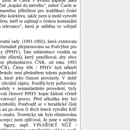
, jimiž se Čarek v úvodní kapitole jaksi
večné „kopání do mrtvého", neboť Čarek se
arněna příležitost pro kodifikaci české
ého kolektivu, takže jsem si mohl vytvořit
šem, kteří se zajímají o českou komunální
 relevance", která je otištěna ve veřejně
odní rady (1991-1992), která existovala
a formálně přejmenována na Podvýbor pro
ky (PPHV). Tato subinstituce vznikla na
ím zřízení), který umožňoval, aby obce
lení předsednictvo ČNR, od roku 1993
SPČR). Členy HK / PPHV byli někteří
Přestože není předmětem tohoto pojednání
i, které jeho činnost provázely. V době
oficiální zápisy. Později byly pořizovány
nohdy v nestandardním provedení, byly
távali členové PPHV kopie žádostí včetně
valovací proces. Před několika lety byl
mbolů). Poněvadž se v heraldické části
si po dvou či třech letech vytvářet Klíč
 znaku. Teoreticky tak byla eliminována
erpci jsem zjišťoval, že jsme v určitém
ejné figury, např. VINAŘSKÝ NŮŽ /