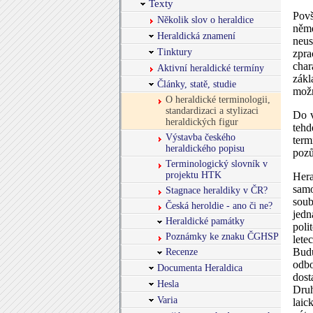
Texty
Povš
Několik slov o heraldice
něm
Heraldická znamení
neus
Tinktury
zpra
char
Aktivní heraldické termíny
zákl
Články, statě, studie
možn
O heraldické terminologii,
standardizaci a stylizaci
Do v
heraldických figur
tehd
Výstavba českého
term
heraldického popisu
pozů
Terminologický slovník v
projektu HTK
Hera
samo
Stagnace heraldiky v ČR?
soub
Česká heroldie - ano či ne?
jedn
Heraldické památky
poli
Poznámky ke znaku ČGHSP
lete
Budu
Recenze
odbo
Documenta Heraldica
dost
Hesla
Druh
Varia
laic