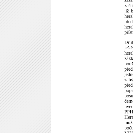
zása
zašt
již 
hera
před
hera
přís
Druh
ješt
hera
zákl
pou
pře
jedn
zabý
před
pop
posu
čern
uved
PPHV
Hera
možn
poč