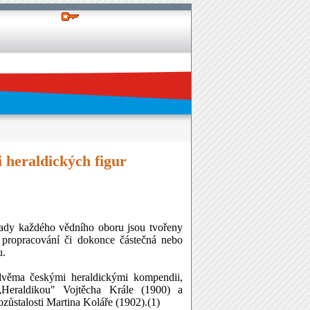
i heraldických figur
lady každého vědního oboru jsou tvořeny
né propracování či dokonce částečná nebo
u.
, dvěma českými heraldickými kompendii,
„Heraldikou" Vojtěcha Krále (1900) a
zůstalosti Martina Koláře (1902).(1)