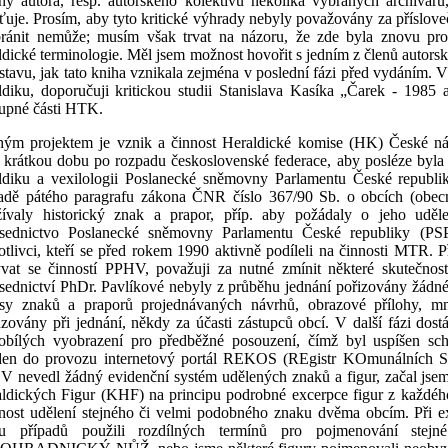
hy autora, resp. autorského kolektivu několika vybraných archivářů
iťuje. Prosím, aby tyto kritické výhrady nebyly považovány za příslo
bránit nemůže; musím však trvat na názoru, že zde byla znovu prom
ldické terminologie. Měl jsem možnost hovořit s jedním z členů autorsk
stavu, jak tato kniha vznikala zejména v poslední fázi před vydáním. V
ldiku, doporučuji kritickou studii Stanislava Kasíka „Čarek - 1985 a
tupné části HTK.
ým projektem je vznik a činnost Heraldické komise (HK) České nár
ě krátkou dobu po rozpadu československé federace, aby posléze byl
ldiku a vexilologii Poslanecké sněmovny Parlamentu České republi
adě pátého paragrafu zákona ČNR číslo 367/90 Sb. o obcích (obecn
žívaly historický znak a prapor, příp. aby požádaly o jeho udě
dsednictvo Poslanecké sněmovny Parlamentu České republiky (P
otlivci, kteří se před rokem 1990 aktivně podíleli na činnosti MTR. 
vat se činností PPHV, považuji za nutné zmínit některé skutečnost
sednictví PhDr. Pavlíkové nebyly z průběhu jednání pořizovány žádné 
isy znaků a praporů projednávaných návrhů, obrazové přílohy, m
zovány při jednání, někdy za účasti zástupců obcí. V další fázi dos
obílých vyobrazení pro předběžné posouzení, čímž byl uspíšen sch
en do provozu internetový portál REKOS (REgistr KOmunálních Sy
 nevedl žádný evidenční systém udělených znaků a figur, začal jsem a
ldických Figur (KHF) na principu podrobné excerpce figur z každého
ost udělení stejného či velmi podobného znaku dvěma obcím. Při exc
tu případů použili rozdílných termínů pro pojmenování st