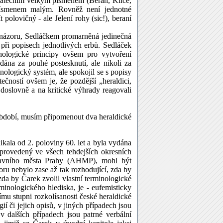
počátečním velkým písmenem (Beran, Klíče,
ím písmenem malým. Rovněž není jednotné
t polovičný - ale Jelení rohy (sic!), beraní
 názoru, Sedláčkem promarněná jedinečná
e při popisech jednotlivých erbů. Sedláček
ologické principy ovšem pro vytvoření
dána za pouhé postesknutí, ale nikoli za
nologický systém, ale spokojil se s popisy
čností ovšem je, že pozdější „heraldici,
doslovně a na kritické výhrady reagovali
bdobí, musím připomenout dva heraldické
kala od 2. poloviny 60. let a byla vydána
 provedený ve všech tehdejších okresních
hlavního města Prahy (AHMP), mohl být
ru nebylo zase až tak rozhodující, zda by
da by Čarek zvolil vlastní terminologické
inologického hlediska, je - eufemisticky
ímu stupni rozkolísanosti české heraldické
ií či jejich opisů, v jiných případech jsou
 dalších případech jsou patrné verbální