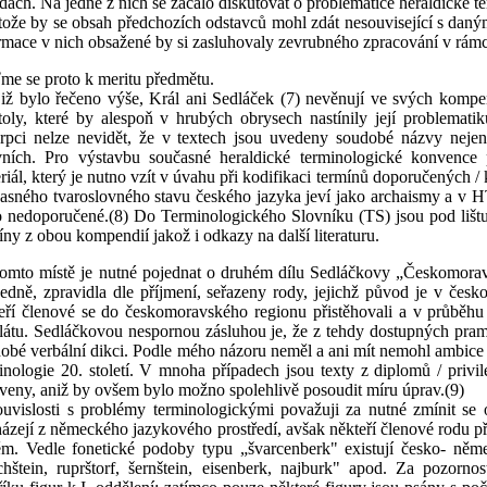
dách. Na jedné z nich se začalo diskutovat o problematice heraldické te
tože by se obsah předchozích odstavců mohl zdát nesouvisející s daný
rmace v nich obsažené by si zasluhovaly zevrubného zpracování v rámc
me se proto k meritu předmětu.
již bylo řečeno výše, Král ani Sedláček (7) nevěnují ve svých kompen
toly, které by alespoň v hrubých obrysech nastínily její problemati
rpci nelze nevidět, že v textech jsou uvedeny soudobé názvy nejen 
vních. Pro výstavbu současné heraldické terminologické konvence 
riál, který je nutno vzít v úvahu při kodifikaci termínů doporučených /
asného tvaroslovného stavu českého jazyka jeví jako archaismy a v 
 nedoporučené.(8) Do Terminologického Slovníku (TS) jsou pod lištu
íny z obou kompendií jakož i odkazy na další literaturu.
omto místě je nutné pojednat o druhém dílu Sedláčkovy „Českomoravs
edně, zpravidla dle příjmení, seřazeny rody, jejichž původ je v česk
eří členové se do českomoravského regionu přistěhovali a v průběhu l
látu. Sedláčkovou nespornou zásluhou je, že z tehdy dostupných prame
obé verbální dikci. Podle mého názoru neměl a ani mít nemohl ambice 
inologie 20. století. V mnoha případech jsou texty z diplomů / privi
veny, aniž by ovšem bylo možno spolehlivě posoudit míru úprav.(9)
uvislosti s problémy terminologickými považuji za nutné zmínit se o
ázejí z německého jazykového prostředí, avšak někteří členové rodu pře
m. Vedle fonetické podoby typu „švarcenberk" existují česko- němec
ichštein, ruprštorf, šernštein, eisenberk, najburk" apod. Za pozorno