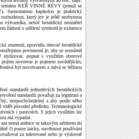
mi termíny vytvořenými ad hoc, např.
li termínu KEŘ VINNÉ RÉVY (jemuž se
V). Samostatnou kapitolou je praktický
 rozhodnout, který jev je ještě nezbytnou
ho výtvarníka, neboť heraldický neumětel
čtem žádostí o udělení symbolů je existence
ická znamení, zpravidla obecné heraldické
amozřejmou povinností je, aby se seznámil
 stylizovat, popsat s využitím oborové
ám pojem novotvar je pojmem zavádějícím,
řestává být novotvarem a stává se běžnou
ření standardů jednotlivých heraldických
vytvoření standardů považuji za legitimní a
čný, nezpochybnitelný a aby podle něho
el vidět původní předlohu. Terminologické
vních i pasivních. S jejich využitím lze
gura má vypadat.
a ani nemá ambice se takovým arbitrem do
álně či pouze laicky, navrhnout používání
ovažovat za tolerované nebo je výslovně