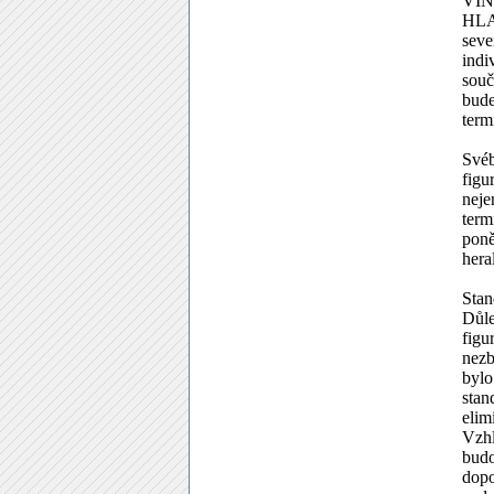
VIN
HLA
seve
indi
souč
bude
term
Svéb
figu
neje
term
poně
hera
Stan
Důle
figu
nezb
bylo
stan
elim
Vzhl
budo
dopo