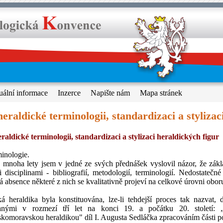
uální informace
Inzerce
Napište nám
Mapa stránek
eraldické terminologii, standardizaci a stylizac
raldické terminologii, standardizaci a stylizaci heraldických figur
inologie.
 mnoha lety jsem v jedné ze svých přednášek vyslovil názor, že zák
i disciplinami - bibliografií, metodologií, terminologií. Nedostateč
á absence některé z nich se kvalitativně projeví na celkové úrovni obor
á heraldika byla konstituována, lze-li tehdejší proces tak nazvat
anými v rozmezí tří let na konci 19. a počátku 20. století: 
komoravskou heraldikou" díl I. Augusta Sedláčka zpracováním části po