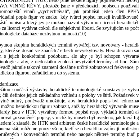
OHRADNICKÝ NŮŽ, nebo jsme některé figury pojmenovali neobvyklý
VA VINNÉ RÉVY, přestože jsme v předchozích popisech používa
romoravští vinaři „vychechtávali", jak prohlásil jeden člen PPH
viduální popis figur ve znaku, kdy tvůrci popisu musejí kvalifikovaně
ástí popisu a který jev je možno nazvat výtvarnou licencí heraldické
 za licenci vydávat cokoli dle subjektivní libosti. Se zvyšujícím se po
inologické databáze nezbytnou nutností.(10)
ytnou skupinu heraldických termínů vytvářejí tzv. novotvary - herald
ry, které se dosud ve znacích / erbech nevyskytovaly. Heraldikovou s
n s jejich konkrétními podobami, ale aby je byl schopen výtvarně
inologie a aby, z nedostatku znalostí nevytvářel termíny ad hoc. S
vadž jakmile takové znamení dosáhne určité zobrazovací frekvence, p
ldickou figurou, zařaditelnou do systému.
dardizace.
žitou součástí výstavby heraldické terminologické soustavy je vytvo
r, čili definice jejich základního vzhledu a polohy ve štítě. Požadavek 
ytně nutný, poněvadž umožňuje, aby heraldický popis byl jednozna
 možno heraldickou figuru zobrazit, aniž by heraldický výtvarník mus
dardy jsou v HTK vytvářeny formou popisů resp. výkladů termínů akti
inovat „užvaněné" popisy, v nichž by muselo být uvedeno, jak která fi
edem k zásadě, že HTK není arbitrem české heraldické terminologie 
ucna stát, můžeme pouze všem, kteří se o heraldiku zajímají profesion
ručených / konvenčních termínů nebo naopak některé termíny buď p