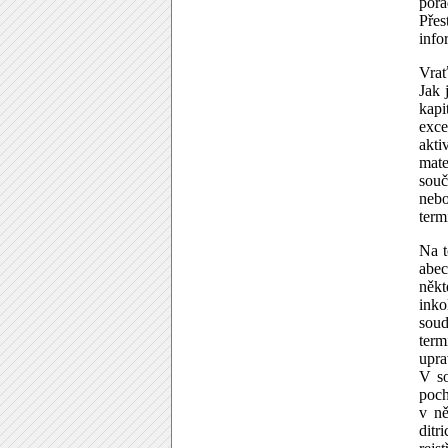
pora
Přes
info
Vrať
Jak 
kapi
exce
akti
mate
souč
nebo
term
Na t
abec
někt
inko
soud
term
upra
V so
poch
v ně
ditr