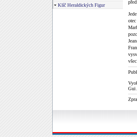
před
Klíč Heraldických Figur
Jede
otec
Mark
pozo
Jean
Fran
vysv
všec
Publ
Vyob
Gui 
Z