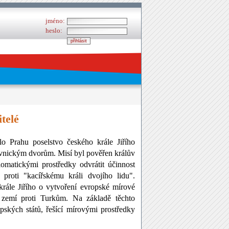
jméno:
heslo:
telé
o Prahu poselstvo českého krále Jiřího
vnickým dvorům. Misí byl pověřen králův
omatickými prostředky odvrátit účinnost
 proti "kacířskému králi dvojího lidu".
rále Jiřího o vytvoření evropské mírové
 zemí proti Turkům. Na základě těchto
ských států, řešící mírovými prostředky