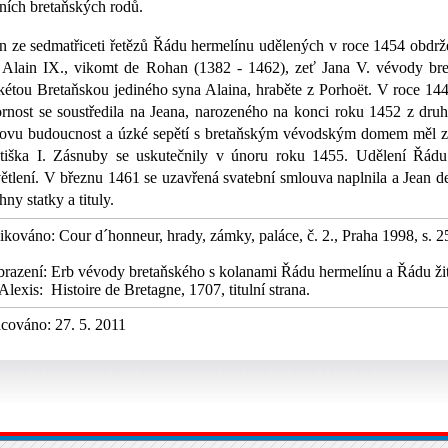
ních bretaňských rodů.
n ze sedmatřiceti řetězů Řádu hermelínu udělených v roce 1454 obdrž
 Alain IX., vikomt de Rohan (1382 - 1462), zeť Jana V. vévody br
étou Bretaňskou jediného syna Alaina, hraběte z Porhoët. V roce 144
rnost se soustředila na Jeana, narozeného na konci roku 1452 z dru
ovu budoucnost a úzké sepětí s bretaňským vévodským domem měl zaji
tiška I. Zásnuby se uskutečnily v únoru roku 1455. Udělení Řádu 
ětlení. V březnu 1461 se uzavřená svatební smlouva naplnila a Jean de
hny statky a tituly.
ikováno: Cour d´honneur, hrady, zámky, paláce, č. 2., Praha 1998, s. 2
razení: Erb vévody bretaňského s kolanami Řádu hermelínu a Řádu žitr
Alexis: Histoire de Bretagne, 1707, titulní strana.
pracováno: 27. 5. 2011 © St