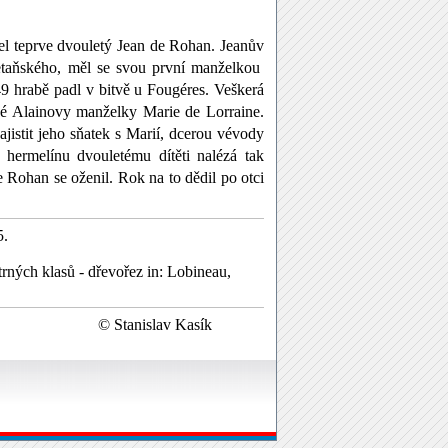
el teprve dvouletý Jean de Rohan. Jeanův
etaňského, měl se svou první manželkou
9 hrabě padl v bitvě u Fougéres. Veškerá
hé Alainovy manželky Marie de Lorraine.
stit jeho sňatek s Marií, dcerou vévody
hermelínu dvouletému dítěti nalézá tak
 Rohan se oženil. Rok na to dědil po otci
5.
ných klasů - dřevořez in: Lobineau,
anislav Kasík