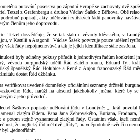
ouletého putování poselstva po západní Evropě se zachovaly dvě zpráv
iel Tetzel z Gräfenbergu a druhou Václav Šašek z Bířkova. Obě relac
 podrobně popisují, akty udělování rytířských řádů panovníky navštív
erým členům jeho doprovodu.
iel Tetzel dosvědčuje, že se tak stalo u vévody klévského, v Londý
jou, v Kastilii a Aragonii.
Václav Šašek potvrzuje pouze udělení rytířs
ý však řády nepojmenovává a tak je jejich identifikace stále zastřena.
nulosti byly učiněny pokusy přiřadit k jednotlivým řádům konkrétní jm
ý, vévoda burgundský udělil Řád zlatého rouna, Eduard IV., král
ilský španělský Řád Holubice a René z Anjou francouzský Řád mě
žmitálu dostat Řád džbánku.
s verifikovat uvedené domněnky oficiálními seznamy držitelů burgun
azkového řádu, naráží na absenci jakéhokoliv jména, které by s
kterým z jeho průvodců.
ectví Šaškovo popisuje udělování řádu v Londýně: „...král povolal
amenal zlatým řádem. Pana Jana Žehrovského, Buriana, Frodnara, 
ře a potom stejně vyznamenal zlatými řády. Ostatním však, kteří neměli
ečnost, že anglický řád měl dvě „třídy“, pravděpodobně svědčí o nemo
ý byl „jednotřídní“.