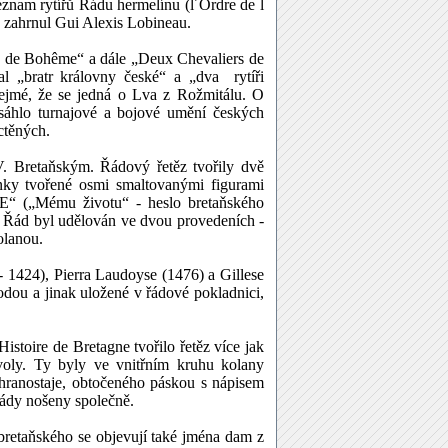
znam rytířů Řádu hermelínu (l´Ordre de l
ne zahrnul Gui Alexis Lobineau.
ne de Bohême“ a dále „Deux Chevaliers de
l „bratr královny české“ a „dva rytíři
řejmé, že se jedná o Lva z Rožmitálu. O
sáhlo turnajové a bojové umění českých
octěných.
. Bretaňským. Řádový řetěz tvořily dvě
nky tvořené osmi smaltovanými figurami
IE“ („Mému životu“ - heslo bretaňského
y. Řád byl udělován ve dvou provedeních -
olanou.
 1424), Pierra Laudoyse (1476) a Gillese
dou a jinak uložené v řádové pokladnici,
stoire de Bretagne tvořilo řetěz více jak
stvoly. Ty byly ve vnitřním kruhu kolany
 hranostaje, obtočeného páskou s nápisem
řády nošeny společně.
retaňského se objevují také jména dam z