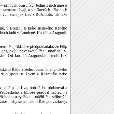
y přímých účastníků. Jednu z nich napsal
e zaznamenávají, a v některých případech
ených zemí jak Lvu z Rožmitálu, tak také
ně, v Bretani, u krále sicilského Reného
kých řádů v Londyně, Kastilii a Aragonii.
éna. Například se předpokládalo, že Filip
 anglický Podvazkový řád, Jindřich IV.
síce. Od Jana II. Aragonského mohl Lev
dského Řádu zlatého rouna, či anglického
e dalo spojit se Lvem z Rožmitálu nebo
 k sobě pana Lva, bohatě ho obdaroval a
Pětipeského a Miroše pasoval napřed na
 hodnost rytířskou, udělil řád stříbrný“.
žnosti, aby se jednalo o Řád podvazkový,