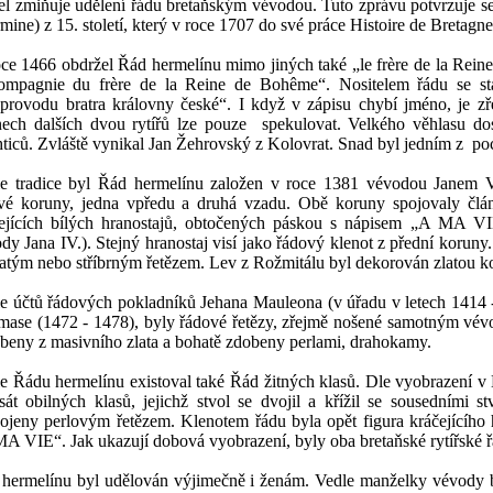
el zmiňuje udělení řádu bretaňským vévodou. Tuto zprávu potvrzuje se
mine) z 15. století, který v roce 1707 do své práce Histoire de Bretag
ce 1466 obdržel Řád hermelínu mimo jiných také „le frère de la Rei
ompagnie du frère de la Reine de Bohême“. Nositelem řádu se sta
provodu bratra královny české“. I když v zápisu chybí jméno, je z
ech dalších dvou rytířů lze pouze
spekulovat. Velkého věhlasu do
hticů. Zvláště vynikal Jan Žehrovský z Kolovrat. Snad byl jedním z p
e tradice byl Řád hermelínu založen v roce 1381 vévodou Janem V
ové koruny, jedna vpředu a druhá vzadu. Obě koruny spojovaly člá
ejících bílých hranostajů, obtočených páskou s nápisem „A MA V
dy Jana IV.). Stejný hranostaj visí jako řádový klenot z přední korun
latým nebo stříbrným řetězem. Lev z Rožmitálu byl dekorován zlatou k
le účtů řádových pokladníků Jehana Mauleona (v úřadu v letech 1414 -
ase (1472 - 1478), byly řádové řetězy, zřejmě nošené samotným vévo
beny z masivního zlata a bohatě zdobeny perlami, drahokamy.
e Řádu hermelínu existoval také Řád žitných klasů. Dle vyobrazení v Hi
sát obilných klasů, jejichž stvol se dvojil a křížil se sousedními 
ojeny perlovým řetězem. Klenotem řádu byla opět figura kráčejícího
A VIE“. Jak ukazují dobová vyobrazení, byly oba bretaňské rytířské 
hermelínu byl udělován výjimečně i ženám. Vedle manželky vévody b