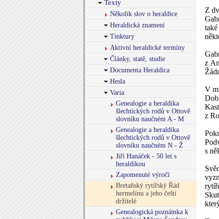
Texty
Z dv
Několik slov o heraldice
Gabr
Heraldická znamení
také
Tinktury
někt
Aktivní heraldické termíny
Gabr
Články, statě, studie
z An
Documenta Heraldica
Žádn
Hesla
V mi
Varia
Dobr
Genealogie a heraldika
Kast
šlechtických rodů v Ottově
z Ro
slovníku naučném A - M
Genealogie a heraldika
Poku
šlechtických rodů v Ottově
Podv
slovníku naučném N - Ž
s ně
Jiří Hanáček - 50 let s
heraldikou
Svěd
Zapomenuté výročí
vyzn
Bretaňský rytířský Řád
rytí
hermelínu a jeho čeští
Skut
držitelé
kter
Genealogická poznámka k