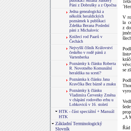
publikaci Milana Šandery
Tetz
Páni z Dobrušky a z Opočna
´Her
Jedna genealogická a
několik heraldických
V ro
poznámek k publikaci
la c
Zdeňka Berana Poslední
z do
páni z Michalovic
jmén
Knížecí rod Paarů v
šlec
Čechách
Nejvyšší číšník Království
Podl
českého v rodě pánů z
list
Vartenberka
kráč
Poznámky k článku Roberta
vévo
R. Novotného Komunální
se z
heraldika na scestí?
Poznámka k článku Jana
Pod
Kravčíka Bez bázně a znaku
Thom
Poznámky k článku
vyro
Vladimíra Červenky Změna
v chápání rodového erbu u
Vedl
Lobkoviců v 16. století
šede
HTK - část speciální + Manuál
prop
HTK
„A M
Základní Terminologický
Řád 
Slovník