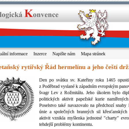
uální informace
Inzerce
Napište nám
Mapa stránek
taňský rytířský Řád hermelínu a jeho čeští drži
Den po svátku sv. Kateřiny roku 1465 opustil
z Poděbrad vyslané k západním evropským pano
švagr Lev z Rožmitálu. Jeho úkolem bylo dipl
politických aktivit papežské kurie namířených
Poselstvo také navazovalo na předchozí snahy k
únie a společných branných sil křesťanských
aktivit
vznikla myšlenka jednotné "charty" evrop
tehdejší problémy kontinentu.