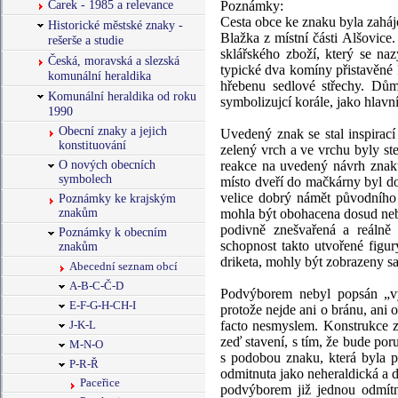
Čarek - 1985 a relevance
Poznámky:
Cesta obce ke znaku byla zahá
Historické městské znaky -
Blažka z místní části Alšovic
rešerše a studie
sklářského zboží, který se na
Česká, moravská a slezská
typické dva komíny přistavěné
komunální heraldika
hřebenu sedlové střechy. Dům
Komunální heraldika od roku
symbolizujcí korále, jako hlav
1990
Obecní znaky a jejich
Uvedený znak se stal inspirac
konstituování
zelený vrch a ve vrchu byly ste
O nových obecních
reakce na uvedený návrh znaku
symbolech
místo dveří do mačkárny byl do
velice dobrý námět původního
Poznámky ke krajským
znakům
mohla být obohacena dosud neb
podivně znešvařená a reálně
Poznámky k obecním
schopnost takto utvořené figur
znakům
driketa, mohly být zobrazeny sa
Abecední seznam obcí
A-B-C-Č-D
Podvýborem nebyl popsán „vyb
E-F-G-H-CH-I
protože nejde ani o bránu, ani 
J-K-L
facto nesmyslem. Konstrukce z
zeď stavení, s tím, že bude po
M-N-O
s podobou znaku, která byla 
P-R-Ř
odmitnuta jako neheraldická a 
Paceřice
podvýborem již jednou odmítn