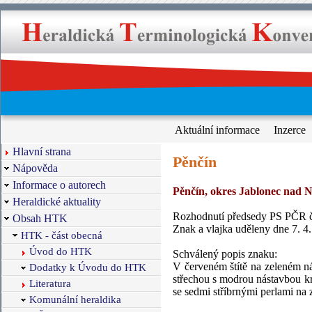
Aktuální informace
Inzerce
Hlavní strana
Pěnčín
Nápověda
Informace o autorech
Pěnčín, okres Jablonec nad N
Heraldické aktuality
Rozhodnutí předsedy PS PČR čí
Obsah HTK
Znak a vlajka uděleny dne 7. 4
HTK - část obecná
Úvod do HTK
Schválený popis znaku:
V červeném štítě na zeleném n
Dodatky k Úvodu do HTK
střechou s modrou nástavbou k
Literatura
se sedmi stříbrnými perlami na 
Komunální heraldika