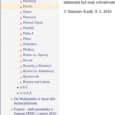
Patokryje
tinkturami byl znak schvalovate
Pěnčín
© Stanislav Kasík, 9. 5. 2010.
Petrov
Petrovice
Pletený Újezd
Poniklá
Praha 4
Pržno
Proboštov
Předboj
Rohov (o. Opava)
Rovná
Roztoky u Jilemnice
Rybitví (o. Pardubice)
Rychnovek
Řečany nad Labem
S-Š-T
U-V-Z-Ž
Od Widimského k černé díře
bezheraldičnosti
Experti...aneb poznámky k
činnosti PPHV v letech 2012-