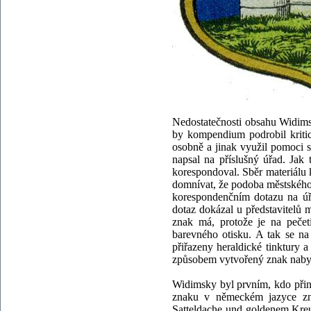
Nedostatečnosti obsahu Widimsk
by kompendium podrobil kriti
osobně a jinak využil pomoci s
napsal na příslušný úřad. Jak 
korespondoval. Sběr materiálu
domnívat, že podoba městskéh
korespondenčním dotazu na úř
dotaz dokázal u představitelů 
znak má, protože je na pečet
barevného otisku. A tak se n
přiřazeny heraldické tinktury 
způsobem vytvořený znak nabyl 
Widimsky byl prvním, kdo přin
znaku v německém jazyce zní
Satteldache und goldenem Kreuz