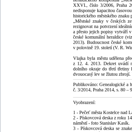
XXVI., číslo 3/2006, Praha 20
nedisponuje kapacitou časovou
historického městského znaku p
„Městské znaky v českých z
rezignovat na potvrzení ideáln
a přesto jejich popisy vytváří v
české komunální heraldice (vi
2013). Budoucnost české komun
v polovině 19. století (V. R. W
Vlajka byla městu udělena pře
z 12. 4. 2013. Dekret uvádí n
dolního okraje do třetí třetin
dvouocasý lev se žlutou zbrojí. P
Publikováno: Genealogické a he
č. 3/2014, Praha 2014, s. 80 – 
Vyobrazení:
1 - Pečeť města Kostelce nad L
2 - Pískovcová deska z roku 14
náměstí - foto Stanislav Kasík.
3 - Pískovcová deska se znake