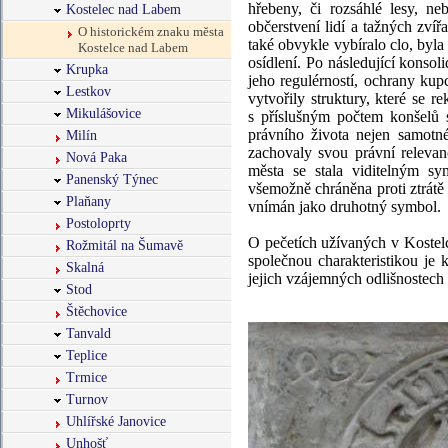
hřebeny, či rozsáhlé lesy, n
Kostelec nad Labem
občerstvení lidí a tažných zví
O historickém znaku města
také obvykle vybíralo clo, byla
Kostelce nad Labem
osídlení. Po následující konsol
Krupka
jeho regulérností, ochrany kupc
Lestkov
vytvořily struktury, které se 
Mikulášovice
s příslušným počtem konšelů s
právního života nejen samotné
Milín
zachovaly svou právní relevan
Nová Paka
města se stala viditelným sy
Panenský Týnec
všemožně chráněna proti ztrátě 
Plaňany
vnímán jako druhotný symbol.
Postoloprty
O pečetích užívaných v Kostel
Rožmitál na Šumavě
společnou charakteristikou je 
Skalná
jejich vzájemných odlišnostech
Stod
Štěchovice
Tanvald
Teplice
Trmice
Turnov
Uhlířské Janovice
Unhošť