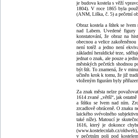
je budova kostela s věží vpravo
1804). V roce 1865 byla 
(ANM, Liška, č. 5) a pečetní o
Obraz kostela a štítek se lvem
nad Labem. Uvedené figury s
konstatování, že obraz na hi
obecnou a velice zakořeněnou p
není totéž a jedno není ekvi
základní heraldické teze, sdělu
jednat o znak, ale pouze a jed
městských pečetích shodnou p
být štít. To znamená, že v min
učiněn krok k tomu, že již tradi
vloženým figurám byly přiřazeny
Za znak města nelze považovat 
1614 zvané „větší“, jak ostatně
a štítku se lvem nad ním. Zrc
zrcadlově obráceně. O znaku nel
laického svévolného subjektivní
také níže). Matoucí je skutečn
1616, který je dokonce chy
(www.kostelecnlab.cz/oldweb),
v pečetním poli pod kostelem