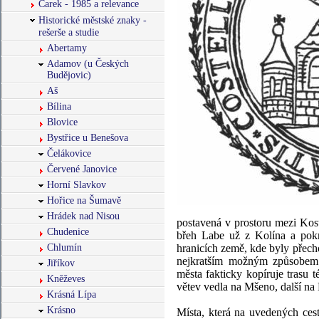
Čarek - 1985 a relevance
Historické městské znaky -
rešerše a studie
Abertamy
Adamov (u Českých
Budějovic)
Aš
Bílina
Blovice
Bystřice u Benešova
Čelákovice
Červené Janovice
Horní Slavkov
Hořice na Šumavě
Hrádek nad Nisou
postavená v prostoru mezi Kost
Chudenice
břeh Labe už z Kolína a pok
Chlumín
hranicích země, kde byly přec
nejkratším možným způsobem. 
Jiříkov
města fakticky kopíruje trasu 
Kněževes
větev vedla na Mšeno, další na
Krásná Lípa
Krásno
Místa, která na uvedených ces