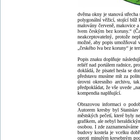
dvěma okny je stanová střecha 
polygonální věžicí, stojící blí
malovány červeně, makovice a 
lvem českým bez koruny.“ (Čar
neakceptovatelný, protože ne
možné, aby popis umožňoval vý
„českého lva bez koruny“ je te
Popis znaku doplňuje následují
reliéf nad portálem radnice, pr
dokládá, že pisatel hesla se 
představu musíme mít za polit
úrovni okresního archivu, ta
předpokládat, že vše uvede „na
kompendia naplňující.
Obrazovou informaci o podob
Autorem kresby byl Stanislav 
městských pečetí, které byly 
grafikem, ale nebyl heraldick
osobou. I zde zaznamenáváme 
budovy kostela je vcelku dob
oproti minulým kresebným pod