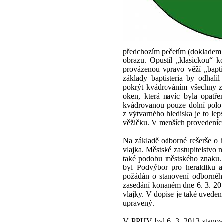
předchozím pečetím (dokladem j
obrazu. Opustil „klasickou“ k
provázenou vpravo věží „bapti
základy baptisteria by odhal
pokrýt kvádrováním všechny zd
oken, která navíc byla opatř
kvádrovanou pouze dolní polov
z výtvarného hlediska je to lep
věžičku. V menších provedeních
Na základě odborné rešerše o 
vlajka. Městské zastupitelstvo
také podobu městského znaku. 
byl Podvýbor pro heraldiku 
požádán o stanovení odbornéh
zasedání konaném dne 6. 3. 20
vlajky. V dopise je také uveden
upravený.
V PPHV byl 6. 3. 2013 stanov