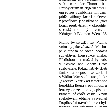
sich ein runder Thurm mit 
Presbyterium in abgerundeter G
ein rothes Schildchen mit dem
půdě, stříbrný kostel s červ
z prostředka jeho hřebene [stř
končí presbytářem v okrouhlé 
s českým stříbrným lvem.“; W
Königreich Böhmen. Wien 1864, 
Mohlo by se zdát, že Widimsk
vnímány jako závazné. Musím vš
je v mnoha ohledech nedostat
subjektivní konstrukce znak
Předlohou mu možná byl otisk
v Kostelci nad Labem. Úrove
sdělovatele. Pokud nebyly dost
fantazii a dopustil se zcela
s Widimským spolupracující kre
„excesy“. Například téměř všech
heroldská figura s povinností 
lem vyobrazen, ale v popisu zm
branám přivádět cesty. Nevím
spekulování obtížně vysvětlit
Doplňování trávníků a cest by
podoba bez trávníku a cesty 