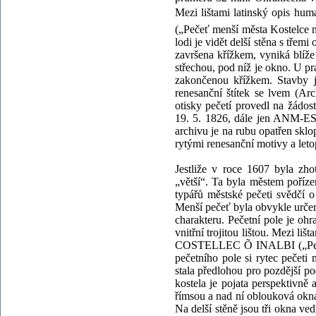
Mezi lištami latinský opis hum
(„Pečeť menší města Kostelce n
lodi je vidět delší stěna s třem
završena křížkem, vyniká blíž
střechou, pod níž je okno. U p
zakončenou křížkem. Stavby j
renesanční štítek se lvem (Ar
otisky pečetí provedl na žádo
19. 5. 1826, dále jen ANM-ES;
archivu je na rubu opatřen sk
rytými renesanční motivy a letop
Jestliže v roce 1607 byla zh
„větší“. Ta byla městem poříz
typářů městské pečeti svědčí o 
Menší pečeť byla obvykle určen
charakteru. Pečetní pole je oh
vnitřní trojitou lištou. Mezi li
COSTELLEC
Õ
INALBI („Peče
pečetního pole si rytec pečeti 
stala předlohou pro pozdější 
kostela je pojata perspektivně 
římsou a nad ní oblouková okna
Na delší stěně jsou tři okna ve