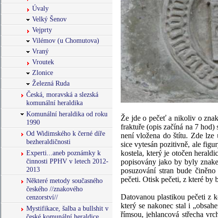
Úvaly
Velký Šenov
Vejprty
Vilémov (u Chomutova)
Vraný
Vroutek
Zlonice
Železná Ruda
Česká, moravská a slezská
komunální heraldika
Komunální heraldika od roku
Že jde o pečeť a nikoliv o zna
1990
fraktuře (opis začíná na 7 hod) 
Od Widimského k černé díře
není vložena do štítu. Zde lze 
bezheraldičnosti
sice vytesán pozitivně, ale fig
Experti...aneb poznámky k
kostela, který je otočen herald
činnosti PPHV v letech 2012-
popisovány jako by byly znakem
2013
posuzování stran bude činěno 
pečeti. Otisk pečeti, z které b
Některé metody současného
českého //znakového
Datovanou plastikou pečeti z k
cenzorství//
který se nakonec stal i „obsa
Mystifikace, šalba a bullshit v
římsou, jehlancová střecha vrc
české komunální heraldice