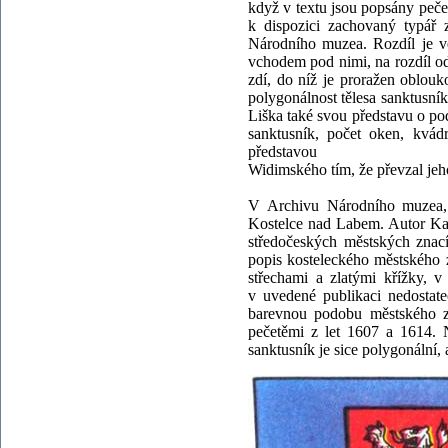
když v textu jsou popsány peče
k dispozici zachovaný typář 
Národního muzea. Rozdíl je ve
vchodem pod nimi, na rozdíl od
zdí, do níž je proražen oblouko
polygonálnost tělesa sanktusní
Liška také svou představu o po
sanktusník, počet oken, kvádr
představou
Widimského tím, že převzal jeho
V Archivu Národního muzea, 
Kostelce nad Labem. Autor Kare
středočeských městských znací
popis kosteleckého městského 
střechami a zlatými křížky, 
v uvedené publikaci nedostate
barevnou podobu městského zn
pečetěmi z let 1607 a 1614. 
sanktusník je sice polygonální,