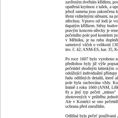
zavřeným dveřním křídlem, pov
opatřená krytinou z tašek, a upr
jehož ramena jsou zakončena k
třemi viditelnými stěnami, na p
střechou. Vpravo od lodi je v
tlapatým křížkem. Stěny budov
pravým koncem střechy je rene
pečetního pole pod kostelem jso
v Mělníku, je na rubu dopln
sametový váček o velikosti 13
inv. č. 42; ANM-ES, kar. 35, K
Po roce 1607 bylo vyrobeno ně
předlohou byly již výše popsa
pečetidel shodným latinským op
odrážející individuální přístu
řadu odlišných detailů, které 
pole byla zachována vždy. Kar
listině z roku 1660 (ANM, Liška
8) a jiný typ pečeti „minus
zhotovených v průběhu jednoho
Ale v Kostelci se ono pečetid
ochrana před zneužitím.
Odlišná byla pečeť používaná 