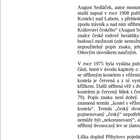
August Sedláček, autor monume
studií napsal v roce 1908 publ
Kostelci nad Labem, s přehled
zpodu trávník a nad ním stříbrn
Království českého“ (August Sed
znalce české rodové heraldik
budoucí možnosti (zde nemožno
nepoužitelný popis znaku, je
Ottovým slovníkem naučným.
V roce 1975 byla vydána publi
části, hned v úvodu kapitoly o
se stříbrným kostelem s věžemi,
kostela je červená a z ní vys
křížkem. Další stříbrná věž s d
kostelem je červený štítek s 
79). Popis znaku není dobrý.
znamená termín „kostel s věžem
kostela“. Termín „český dvo
pojmenovaný „český“ nepotřebuj
nemůže být „nekorunovaný“, al
stříbrný dvouocasý lev se zlatou
Liška doplnil Přibylovo pojedná