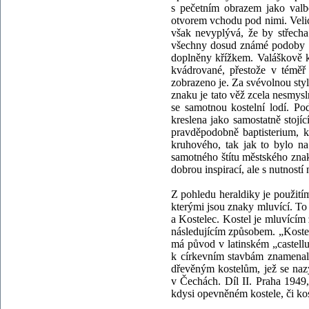
s pečetním obrazem jako valb
otvorem vchodu pod nimi. Velice
však nevyplývá, že by střecha
všechny dosud známé podoby zn
doplněny křížkem. Valáškově 
kvádrované, přestože v téměř 
zobrazeno je. Za svévolnou styl
znaku je tato věž zcela nesmys
se samotnou kostelní lodí. Pod
kreslena jako samostatně stojí
pravděpodobně baptisterium, k
kruhového, tak jak to bylo na
samotného štítu městského zna
dobrou inspirací, ale s nutností
Z pohledu heraldiky je použit
kterými jsou znaky mluvící. To 
a Kostelec. Kostel je mluvícím
následujícím způsobem. „Kostel
má původ v latinském „castell
k církevním stavbám znamenal 
dřevěným kostelům, jež se nazý
v Čechách. Díl II. Praha 1949,
kdysi opevněném kostele, či kos