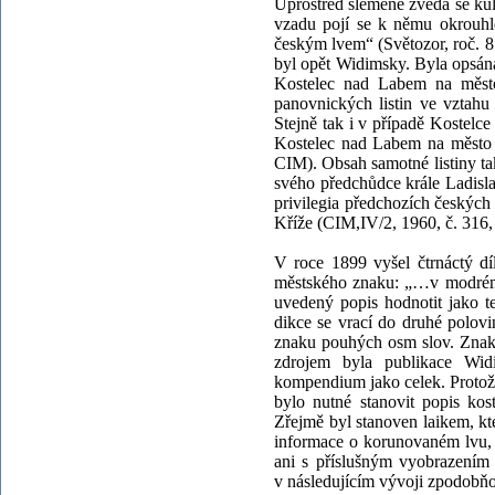
Uprostřed slemeně zvedá se kul
vzadu pojí se k němu okrouhlé
českým lvem“ (Světozor, roč. 8 
byl opět Widimsky. Byla opsána 
Kostelec nad Labem na město 
panovnických listin ve vztah
Stejně tak i v případě Kostelce
Kostelec nad Labem na město (
CIM). Obsah samotné listiny tak
svého předchůdce krále Ladisla
privilegia předchozích českých 
Kříže (CIM,IV/2, 1960, č. 316, 
V roce 1899 vyšel čtrnáctý dí
městského znaku: „…v modrém p
uvedený popis hodnotit jako t
dikce se vrací do druhé polovi
znaku pouhých osm slov. Znak
zdrojem byla publikace Wid
kompendium jako celek. Protož
bylo nutné stanovit popis kos
Zřejmě byl stanoven laikem, kt
informace o korunovaném lvu, k
ani s příslušným vyobrazením
v následujícím vývoji zpodobň