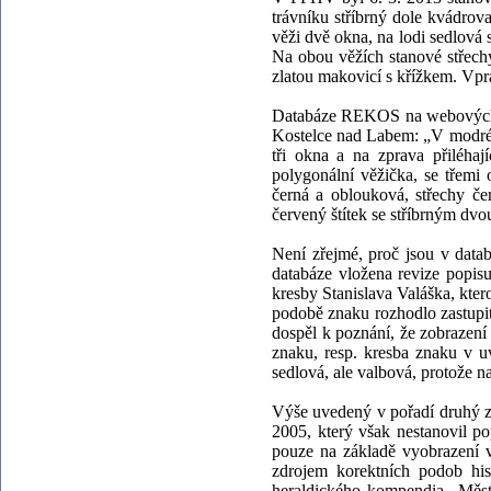
trávníku stříbrný dole kvádrova
věži dvě okna, na lodi sedlová 
Na obou věžích stanové střechy
zlatou makovicí s křížkem. Vpr
Databáze REKOS na webových s
Kostelce nad Labem: „V modrém š
tři okna a na zprava přiléhaj
polygonální věžička, se třemi
černá a oblouková, střechy če
červený štítek se stříbrným dv
Není zřejmé, proč jsou v dat
databáze vložena revize popi
kresby Stanislava Valáška, kter
podobě znaku rozhodlo zastupit
dospěl k poznání, že zobrazen
znaku, resp. kresba znaku v uv
sedlová, ale valbová, protože na
Výše uvedený v pořadí druhý 
2005, který však nestanovil p
pouze na základě vyobrazení v
zdrojem korektních podob his
heraldického kompendia „Městs