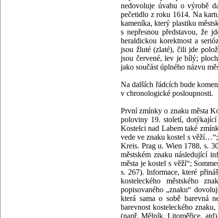
nedovoluje úvahu o výrobě da
pečetidlo z roku 1614. Na kart
kameníka, který plastiku městs
s nepřesnou představou, že j
heraldickou korektnost a serióz
jsou žluté (zlaté), čili jde pol
jsou červené, lev je bílý; pl
jako součást úplného názvu měs
Na dalších řádcích bude komen
v chronologické posloupnosti.
První zmínky o znaku města Kos
poloviny 19. století, dotýkají
Kostelci nad Labem také zmín
vede ve znaku kostel s věží…“;
Kreis. Prag u. Wien 1788, s. 3
městském znaku následující in
města je kostel s věží“; Somm
s. 267). Informace, které přin
kosteleckého městského znak
popisovaného „znaku“ dovoluje
která sama o sobě barevná n
barevnost kosteleckého znaku, p
(např. Mělník, Litoměřice, atd