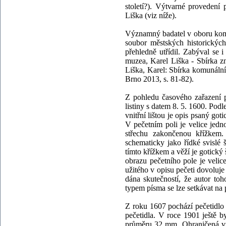
století?). Výtvarné provedení
Liška (viz níže).
Významný badatel v oboru komun
soubor městských historických
přehledně utřídil. Zabýval s
muzea, Karel Liška - Sbírka z
Liška, Karel: Sbírka komunálníc
Brno 2013, s. 81-82).
Z pohledu časového zařazení p
listiny s datem 8. 5. 1600. Po
vnitřní lištou je opis psaný go
V pečetním poli je velice jed
střechu zakončenou křížkem
schematicky jako řídké svislé 
tímto křížkem a věží je gotický
obrazu pečetního pole je veli
užitého v opisu pečeti dovoluje
dána skutečností, že autor to
typem písma se lze setkávat na pe
Z roku 1607 pochází pečetidlo 
pečetidla. V roce 1901 ještě b
průměru 32 mm. Ohraničená vně