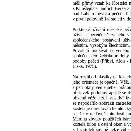
měli přímý vztah ke Kostelci 
z Klinštejna a Jindřich Berka z
nad Labem městská pečeť. Tak
v první polovině 14. století v
Praktické užívání městské peč
užívat k pečetění červeného v
společenského postavení uži
městům, vysokým šlechticům, a
Povolení používat červeného
společenském žebříku té doby 
podoby pečeti (Přibyl, Alois - 
Liška, 1975).
Na rozdíl od plastiky na kostel
jeho orientace je opačná. Věž,
s pěti okny vedle sebe, bráno
přístavek podobný apsidě se d
přízemí věže a zdi „apsidy“ k
se nepodařilo zobrazit zastřeš
kostela je orientován heraldick
se, že v nedávné minulosti pro
Martina zbytky použitých bar
kostela bílou a ostění oken a v
z 15. století zřejmě nelze vůb