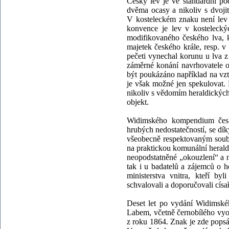
Český lev je ve standardní po
dvěma ocasy a nikoliv s dvoji
V kosteleckém znaku není lev
konvence je lev v kostelecký
modifikovaného českého lva, 
majetek českého krále, resp. v
pečeti vynechal korunu u lva 
záměrné konání navrhovatele o
být poukázáno například na vzt
je však možné jen spekulovat.
nikoliv s vědomím heraldických
objekt.
Widimského kompendium český
hrubých nedostatečností, se dí
všeobecně respektovaným soub
na praktickou komunální heraldi
neopodstatněné „okouzlení“ a 
tak i u badatelů a zájemců o 
ministerstva vnitra, kteří b
schvalovali a doporučovali císař
Deset let po vydání Widimské
Labem, včetně černobílého vyo
z roku 1864. Znak je zde popsá