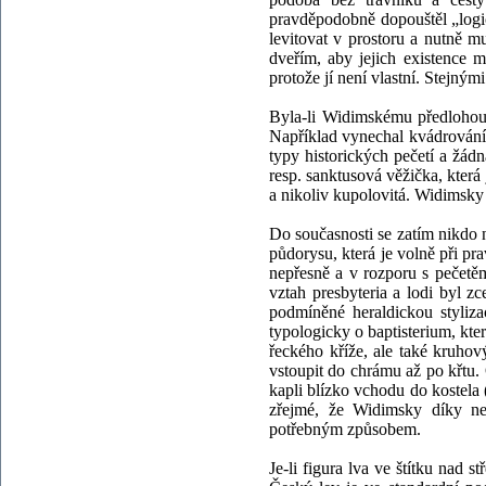
pravděpodobně dopouštěl „logi
levitovat v prostoru a nutně m
dveřím, aby jejich existence 
protože jí není vlastní. Stejn
Byla-li Widimskému předlohou
Například vynechal kvádrování
typy historických pečetí a žádn
resp. sanktusová věžička, která
a nikoliv kupolovitá. Widimsky 
Do současnosti se zatím nikd
půdorysu, která je volně při pra
nepřesně a v rozporu s pečetěm
vztah presbyteria a lodi byl z
podmíněné heraldickou styliza
typologicky o baptisterium, kter
řeckého kříže, ale také kruhov
vstoupit do chrámu až po křtu. O
kapli blízko vchodu do kostela 
zřejmé, že Widimsky díky nedo
potřebným způsobem.
Je-li figura lva ve štítku nad 